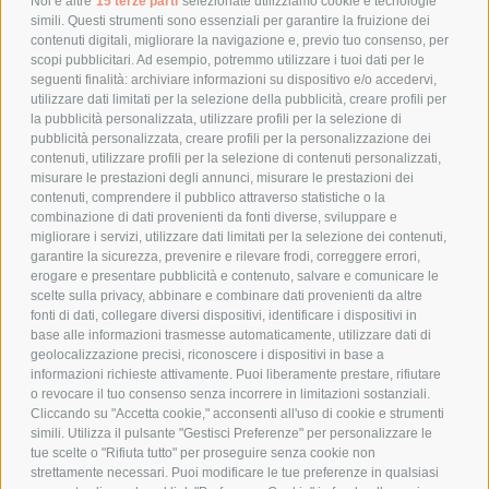
Noi e altre
15 terze parti
selezionate utilizziamo cookie e tecnologie
simili. Questi strumenti sono essenziali per garantire la fruizione dei
contenuti digitali, migliorare la navigazione e, previo tuo consenso, per
scopi pubblicitari. Ad esempio, potremmo utilizzare i tuoi dati per le
POLICY
seguenti finalità: archiviare informazioni su dispositivo e/o accedervi,
utilizzare dati limitati per la selezione della pubblicità, creare profili per
PRIVACY POLICY
la pubblicità personalizzata, utilizzare profili per la selezione di
pubblicità personalizzata, creare profili per la personalizzazione dei
COOKIE POLICY
contenuti, utilizzare profili per la selezione di contenuti personalizzati,
PAGAMENTI SICURI
misurare le prestazioni degli annunci, misurare le prestazioni dei
contenuti, comprendere il pubblico attraverso statistiche o la
combinazione di dati provenienti da fonti diverse, sviluppare e
migliorare i servizi, utilizzare dati limitati per la selezione dei contenuti,
AZIENDA
garantire la sicurezza, prevenire e rilevare frodi, correggere errori,
erogare e presentare pubblicità e contenuto, salvare e comunicare le
CHI SIAMO
scelte sulla privacy, abbinare e combinare dati provenienti da altre
fonti di dati, collegare diversi dispositivi, identificare i dispositivi in
MARCHI TRATTATI
base alle informazioni trasmesse automaticamente, utilizzare dati di
CONDOMINI
geolocalizzazione precisi, riconoscere i dispositivi in base a
informazioni richieste attivamente. Puoi liberamente prestare, rifiutare
o revocare il tuo consenso senza incorrere in limitazioni sostanziali.
Cliccando su "Accetta cookie," acconsenti all'uso di cookie e strumenti
simili. Utilizza il pulsante "Gestisci Preferenze" per personalizzare le
tue scelte o "Rifiuta tutto" per proseguire senza cookie non
Bonifico
strettamente necessari. Puoi modificare le tue preferenze in qualsiasi
Bancario