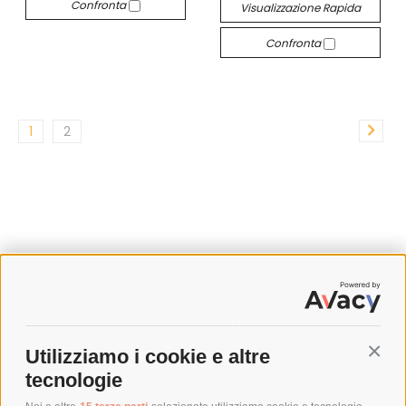
Confronta
Visualizzazione Rapida
Confronta
1
2
SPEDIZIONI
Utilizziamo i cookie e altre
Conti
COSTI DI SPEDIZIONE
tecnologie
TEMPI DI SPEDIZIONE
POLITICA DI RESO