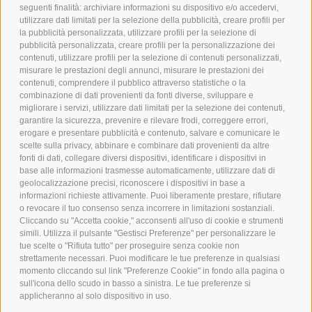
POLICY
seguenti finalità: archiviare informazioni su dispositivo e/o accedervi,
utilizzare dati limitati per la selezione della pubblicità, creare profili per
PRIVACY POLICY
la pubblicità personalizzata, utilizzare profili per la selezione di
pubblicità personalizzata, creare profili per la personalizzazione dei
COOKIE POLICY
contenuti, utilizzare profili per la selezione di contenuti personalizzati,
PAGAMENTI SICURI
misurare le prestazioni degli annunci, misurare le prestazioni dei
contenuti, comprendere il pubblico attraverso statistiche o la
combinazione di dati provenienti da fonti diverse, sviluppare e
migliorare i servizi, utilizzare dati limitati per la selezione dei contenuti,
AZIENDA
garantire la sicurezza, prevenire e rilevare frodi, correggere errori,
erogare e presentare pubblicità e contenuto, salvare e comunicare le
CHI SIAMO
scelte sulla privacy, abbinare e combinare dati provenienti da altre
fonti di dati, collegare diversi dispositivi, identificare i dispositivi in
MARCHI TRATTATI
base alle informazioni trasmesse automaticamente, utilizzare dati di
CONDOMINI
geolocalizzazione precisi, riconoscere i dispositivi in base a
informazioni richieste attivamente. Puoi liberamente prestare, rifiutare
o revocare il tuo consenso senza incorrere in limitazioni sostanziali.
Cliccando su "Accetta cookie," acconsenti all'uso di cookie e strumenti
simili. Utilizza il pulsante "Gestisci Preferenze" per personalizzare le
tue scelte o "Rifiuta tutto" per proseguire senza cookie non
Bonifico
strettamente necessari. Puoi modificare le tue preferenze in qualsiasi
Bancario
momento cliccando sul link "Preferenze Cookie" in fondo alla pagina o
sull'icona dello scudo in basso a sinistra. Le tue preferenze si
applicheranno al solo dispositivo in uso.