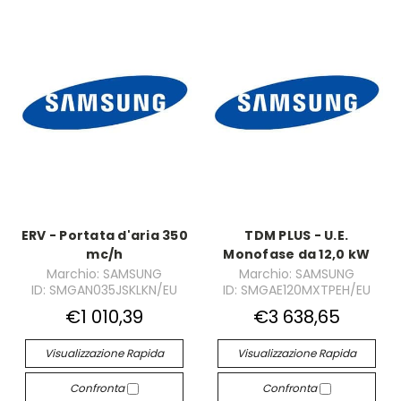
ERV - Portata d'aria 350
TDM PLUS - U.E.
mc/h
Monofase da 12,0 kW
Marchio: SAMSUNG
Marchio: SAMSUNG
ID: SMGAN035JSKLKN/EU
ID: SMGAE120MXTPEH/EU
€1 010,39
€3 638,65
Visualizzazione Rapida
Visualizzazione Rapida
Confronta
Confronta