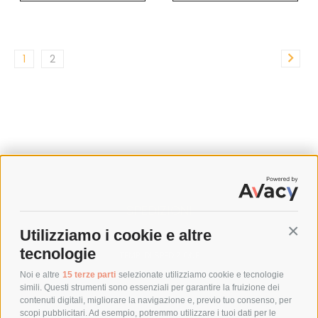
1
2
SPEDIZIONI
Utilizziamo i cookie e altre
Conti
COSTI DI SPEDIZIONE
tecnologie
TEMPI DI SPEDIZIONE
POLITICA DI RESO
Noi e altre
15 terze parti
selezionate utilizziamo cookie e tecnologie
simili. Questi strumenti sono essenziali per garantire la fruizione dei
contenuti digitali, migliorare la navigazione e, previo tuo consenso, per
scopi pubblicitari. Ad esempio, potremmo utilizzare i tuoi dati per le