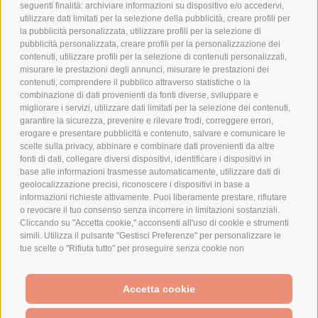
COOKIE POLICY
seguenti finalità: archiviare informazioni su dispositivo e/o accedervi,
PAGAMENTI SICURI
utilizzare dati limitati per la selezione della pubblicità, creare profili per
la pubblicità personalizzata, utilizzare profili per la selezione di
pubblicità personalizzata, creare profili per la personalizzazione dei
contenuti, utilizzare profili per la selezione di contenuti personalizzati,
AZIENDA
misurare le prestazioni degli annunci, misurare le prestazioni dei
contenuti, comprendere il pubblico attraverso statistiche o la
combinazione di dati provenienti da fonti diverse, sviluppare e
CHI SIAMO
migliorare i servizi, utilizzare dati limitati per la selezione dei contenuti,
MARCHI TRATTATI
garantire la sicurezza, prevenire e rilevare frodi, correggere errori,
CONDOMINI
erogare e presentare pubblicità e contenuto, salvare e comunicare le
scelte sulla privacy, abbinare e combinare dati provenienti da altre
fonti di dati, collegare diversi dispositivi, identificare i dispositivi in
base alle informazioni trasmesse automaticamente, utilizzare dati di
geolocalizzazione precisi, riconoscere i dispositivi in base a
informazioni richieste attivamente. Puoi liberamente prestare, rifiutare
Bonifico
o revocare il tuo consenso senza incorrere in limitazioni sostanziali.
Bancario
Cliccando su "Accetta cookie," acconsenti all'uso di cookie e strumenti
simili. Utilizza il pulsante "Gestisci Preferenze" per personalizzare le
tue scelte o "Rifiuta tutto" per proseguire senza cookie non
strettamente necessari. Puoi modificare le tue preferenze in qualsiasi
momento cliccando sul link "Preferenze Cookie" in fondo alla pagina o
SPESA ELETTRICA SOCIETA CONSORTILE A RESPONSABILITA LIMITATA - VIALE
sull'icona dello scudo in basso a sinistra. Le tue preferenze si
Accetta cookie
MILANOFIORI, STRADA 4 - PALAZZO A5 20057, ASSAGO MILANO - PARTITA IVA
We use cookies (and other similar technologies) to collect data
applicheranno al solo dispositivo in uso.
E CODICE FISCALE: 08699710961
to improve your shopping experience.
By using our website,