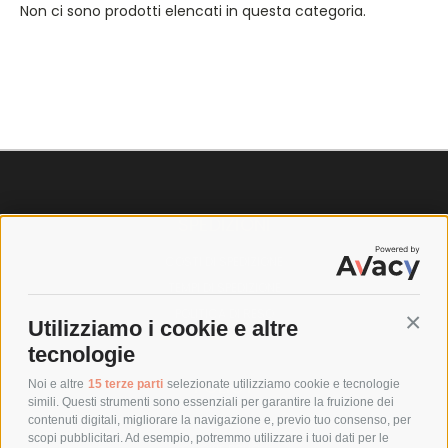
Non ci sono prodotti elencati in questa categoria.
SPEDIZIONI
COSTI DI SPEDIZIONE
TEMPI DI SPEDIZIONE
POLITICA DI RESO
Utilizziamo i cookie e altre
Conti
tecnologie
POLICY
Noi e altre
15 terze parti
selezionate utilizziamo cookie e tecnologie
simili. Questi strumenti sono essenziali per garantire la fruizione dei
contenuti digitali, migliorare la navigazione e, previo tuo consenso, per
PRIVACY POLICY
scopi pubblicitari. Ad esempio, potremmo utilizzare i tuoi dati per le