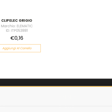
CLIPELEC GRIGIO
Marchio: ELEMATIC
ID: ITP053881
€0,16
Aggiungi Al Carrello
AZIENDA
OLICY
CHI SIAMO