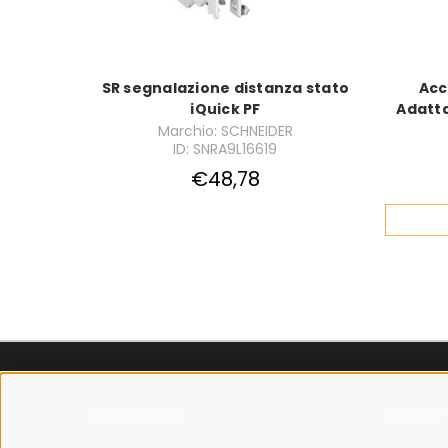
SR segnalazione distanza stato
Acc
iQuick PF
Adatta
Marchio: SCHNEIDER
ID: SNRA9L16619
€48,78
SPEDIZIONI
POLICY