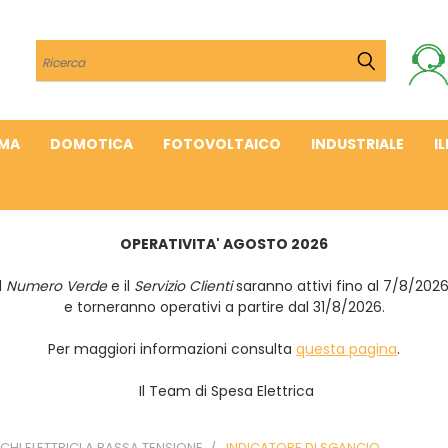
Cerca
IMA
DOMOTICA
FOTOVOLTAICO
INDUSTRIALE
I
OPERATIVITA' AGOSTO 2026
Il
Numero Verde
e il
Servizio Clienti
saranno attivi fino al 7/8/202
e torneranno operativi a partire dal 31/8/2026.
Per maggiori informazioni consulta
questa pagina
.
Il Team di Spesa Elettrica
HI ELETTRICI A BASSA TENSIONE
INDICATORE DI SGANCIO