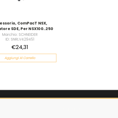
essorio, ComPacT NSX,
tore SDE, Per NSX100..250
Marchio: SCHNEIDER
ID: SNRLV429451
€24,31
Aggiungi Al Carrello
AZIENDA