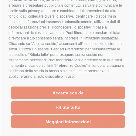
garantire la sicurezza, prevenire e rilevare frodi, correggere errori,
erogare e presentare pubblicità e contenuto, salvare e comunicare le
CHI SIAMO
scelte sulla privacy, abbinare e combinare dati provenienti da altre
fonti di dati, collegare diversi dispositivi, identificare i dispositivi in
MARCHI TRATTATI
base alle informazioni trasmesse automaticamente, utilizzare dati di
CONDOMINI
geolocalizzazione precisi, riconoscere i dispositivi in base a
informazioni richieste attivamente. Puoi liberamente prestare, rifiutare
o revocare il tuo consenso senza incorrere in limitazioni sostanziali.
Cliccando su "Accetta cookie," acconsenti all'uso di cookie e strumenti
simili. Utilizza il pulsante "Gestisci Preferenze" per personalizzare le
tue scelte o "Rifiuta tutto" per proseguire senza cookie non
Bonifico
strettamente necessari. Puoi modificare le tue preferenze in qualsiasi
Bancario
momento cliccando sul link "Preferenze Cookie" in fondo alla pagina o
sull'icona dello scudo in basso a sinistra. Le tue preferenze si
applicheranno al solo dispositivo in uso.
SPESA ELETTRICA SOCIETA CONSORTILE A RESPONSABILITA LIMITATA - VIALE
Accetta cookie
MILANOFIORI, STRADA 4 - PALAZZO A5 20057, ASSAGO MILANO - PARTITA IVA
We use cookies (and other similar technologies) to collect data
E CODICE FISCALE: 08699710961
to improve your shopping experience.
By using our website,
Rifiuta tutto
you're agreeing to the collection of data as described in our
Privacy Policy
.
Powered by
BigCommerce
Created by
Lone Star Templates
Maggiori informazioni
© 2026 Spesa Elettrica
Settings
Reject all
Accept All Cookies