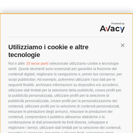
SPEDIZIONI
Utilizziamo i cookie e altre
Conti
COSTI DI SPEDIZIONE
tecnologie
TEMPI DI SPEDIZIONE
POLITICA DI RESO
Noi e altre
15 terze parti
selezionate utilizziamo cookie e tecnologie
simili. Questi strumenti sono essenziali per garantire la fruizione dei
contenuti digitali, migliorare la navigazione e, previo tuo consenso, per
scopi pubblicitari. Ad esempio, potremmo utilizzare i tuoi dati per le
POLICY
seguenti finalità: archiviare informazioni su dispositivo e/o accedervi,
utilizzare dati limitati per la selezione della pubblicità, creare profili per
PRIVACY POLICY
la pubblicità personalizzata, utilizzare profili per la selezione di
pubblicità personalizzata, creare profili per la personalizzazione dei
COOKIE POLICY
contenuti, utilizzare profili per la selezione di contenuti personalizzati,
PAGAMENTI SICURI
misurare le prestazioni degli annunci, misurare le prestazioni dei
contenuti, comprendere il pubblico attraverso statistiche o la
combinazione di dati provenienti da fonti diverse, sviluppare e
migliorare i servizi, utilizzare dati limitati per la selezione dei contenuti,
AZIENDA