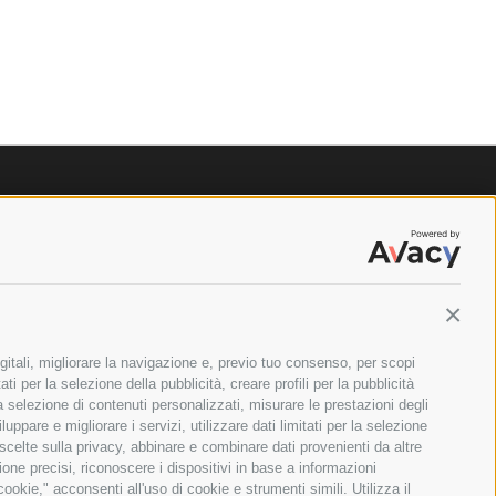
Contin
gitali, migliorare la navigazione e, previo tuo consenso, per scopi
ti per la selezione della pubblicità, creare profili per la pubblicità
 la selezione di contenuti personalizzati, misurare le prestazioni degli
ppare e migliorare i servizi, utilizzare dati limitati per la selezione
 scelte sulla privacy, abbinare e combinare dati provenienti da altre
zione precisi, riconoscere i dispositivi in base a informazioni
okie," acconsenti all'uso di cookie e strumenti simili. Utilizza il