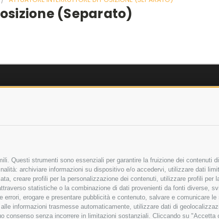
Posizione (separato)
AZIENDA
OLICY
CHI SIAMO
LICY
MARCHI TRATTATI
 SICURI
CONDOMINI
li. Questi strumenti sono essenziali per garantire la fruizione dei contenuti di
alità: archiviare informazioni su dispositivo e/o accedervi, utilizzare dati limita
zata, creare profili per la personalizzazione dei contenuti, utilizzare profili per
raverso statistiche o la combinazione di dati provenienti da fonti diverse, svilu
Bonifico
Bancario
ere errori, erogare e presentare pubblicità e contenuto, salvare e comunicare le
base alle informazioni trasmesse automaticamente, utilizzare dati di geolocalizza
tuo consenso senza incorrere in limitazioni sostanziali. Cliccando su "Accetta co