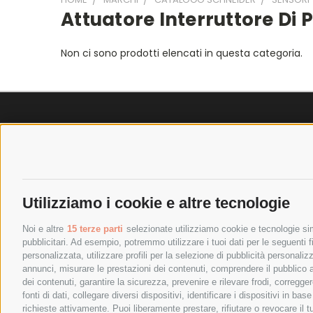
Attuatore Interruttore Di 
Non ci sono prodotti elencati in questa categoria.
SPEDIZIONI
POLICY
COSTI DI SPEDIZIONE
PRIVACY P
TEMPI DI SPEDIZIONE
COOKIE PO
Utilizziamo i cookie e altre tecnologie
POLITICA DI RESO
PAGAMENTI
Noi e altre
15 terze parti
selezionate utilizziamo cookie e tecnologie simi
pubblicitari. Ad esempio, potremmo utilizzare i tuoi dati per le seguenti fin
personalizzata, utilizzare profili per la selezione di pubblicità personaliz
annunci, misurare le prestazioni dei contenuti, comprendere il pubblico att
dei contenuti, garantire la sicurezza, prevenire e rilevare frodi, corregg
fonti di dati, collegare diversi dispositivi, identificare i dispositivi in 
richieste attivamente. Puoi liberamente prestare, rifiutare o revocare il 