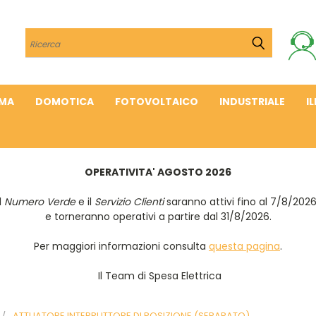
Cerca
IMA
DOMOTICA
FOTOVOLTAICO
INDUSTRIALE
I
OPERATIVITA' AGOSTO 2026
Il
Numero Verde
e il
Servizio Clienti
saranno attivi fino al 7/8/202
e torneranno operativi a partire dal 31/8/2026.
Per maggiori informazioni consulta
questa pagina
.
Il Team di Spesa Elettrica
ATTUATORE INTERRUTTORE DI POSIZIONE (SEPARATO)