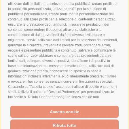
PAGAMENTI SICURI
utilizzare dati limitati per la selezione della pubblicità, creare profili per
la pubblicità personalizzata, utilizzare profili per la selezione di
pubblicità personalizzata, creare profili per la personalizzazione dei
contenuti, utilizzare profili per la selezione di contenuti personalizzati,
AZIENDA
misurare le prestazioni degli annunci, misurare le prestazioni dei
contenuti, comprendere il pubblico attraverso statistiche o la
CHI SIAMO
combinazione di dati provenienti da fonti diverse, sviluppare e
migliorare i servizi, utilizzare dati limitati per la selezione dei contenuti,
MARCHI TRATTATI
garantire la sicurezza, prevenire e rilevare frodi, correggere errori,
CONDOMINI
erogare e presentare pubblicità e contenuto, salvare e comunicare le
scelte sulla privacy, abbinare e combinare dati provenienti da altre
fonti di dati, collegare diversi dispositivi, identificare i dispositivi in
base alle informazioni trasmesse automaticamente, utilizzare dati di
geolocalizzazione precisi, riconoscere i dispositivi in base a
informazioni richieste attivamente. Puoi liberamente prestare, rifiutare
Bonifico
o revocare il tuo consenso senza incorrere in limitazioni sostanziali.
Bancario
Cliccando su "Accetta cookie," acconsenti all'uso di cookie e strumenti
simili. Utilizza il pulsante "Gestisci Preferenze" per personalizzare le
tue scelte o "Rifiuta tutto" per proseguire senza cookie non
strettamente necessari. Puoi modificare le tue preferenze in qualsiasi
momento cliccando sul link "Preferenze Cookie" in fondo alla pagina o
SPESA ELETTRICA SOCIETA CONSORTILE A RESPONSABILITA LIMITATA - VIALE
Accetta cookie
sull'icona dello scudo in basso a sinistra. Le tue preferenze si
MILANOFIORI, STRADA 4 - PALAZZO A5 20057, ASSAGO MILANO - PARTITA IVA
We use cookies (and other similar technologies) to collect data
applicheranno al solo dispositivo in uso.
E CODICE FISCALE: 08699710961
to improve your shopping experience.
By using our website,
Rifiuta tutto
you're agreeing to the collection of data as described in our