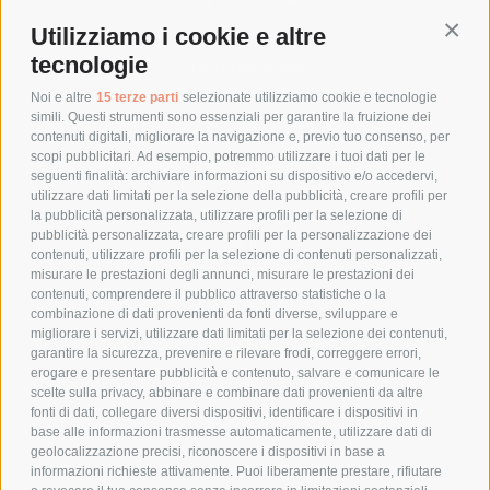
Utilizziamo i cookie e altre
Conti
COSTI DI SPEDIZIONE
tecnologie
TEMPI DI SPEDIZIONE
POLITICA DI RESO
Noi e altre
15 terze parti
selezionate utilizziamo cookie e tecnologie
simili. Questi strumenti sono essenziali per garantire la fruizione dei
contenuti digitali, migliorare la navigazione e, previo tuo consenso, per
scopi pubblicitari. Ad esempio, potremmo utilizzare i tuoi dati per le
POLICY
seguenti finalità: archiviare informazioni su dispositivo e/o accedervi,
utilizzare dati limitati per la selezione della pubblicità, creare profili per
PRIVACY POLICY
la pubblicità personalizzata, utilizzare profili per la selezione di
pubblicità personalizzata, creare profili per la personalizzazione dei
COOKIE POLICY
contenuti, utilizzare profili per la selezione di contenuti personalizzati,
PAGAMENTI SICURI
misurare le prestazioni degli annunci, misurare le prestazioni dei
contenuti, comprendere il pubblico attraverso statistiche o la
combinazione di dati provenienti da fonti diverse, sviluppare e
migliorare i servizi, utilizzare dati limitati per la selezione dei contenuti,
AZIENDA
garantire la sicurezza, prevenire e rilevare frodi, correggere errori,
erogare e presentare pubblicità e contenuto, salvare e comunicare le
CHI SIAMO
scelte sulla privacy, abbinare e combinare dati provenienti da altre
fonti di dati, collegare diversi dispositivi, identificare i dispositivi in
MARCHI TRATTATI
base alle informazioni trasmesse automaticamente, utilizzare dati di
CONDOMINI
geolocalizzazione precisi, riconoscere i dispositivi in base a
informazioni richieste attivamente. Puoi liberamente prestare, rifiutare