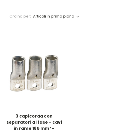
Ordina per:
3 capicorda con
separatori di fase - cavi
in rame 185 mm² -