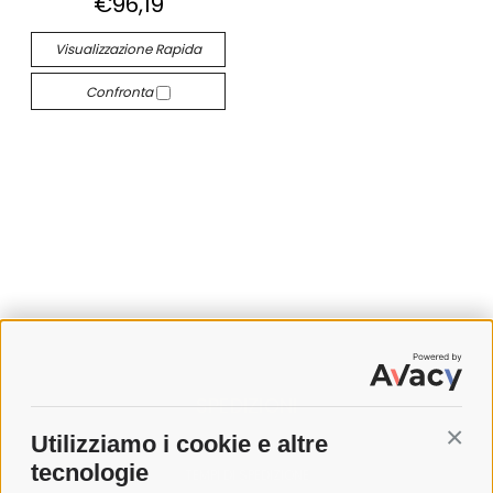
€96,19
Visualizzazione Rapida
Confronta
SPEDIZIONI
Utilizziamo i cookie e altre
Conti
COSTI DI SPEDIZIONE
tecnologie
TEMPI DI SPEDIZIONE