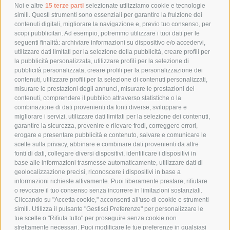
POLITICA DI RESO
Noi e altre
15 terze parti
selezionate utilizziamo cookie e tecnologie
simili. Questi strumenti sono essenziali per garantire la fruizione dei
contenuti digitali, migliorare la navigazione e, previo tuo consenso, per
scopi pubblicitari. Ad esempio, potremmo utilizzare i tuoi dati per le
POLICY
seguenti finalità: archiviare informazioni su dispositivo e/o accedervi,
utilizzare dati limitati per la selezione della pubblicità, creare profili per
PRIVACY POLICY
la pubblicità personalizzata, utilizzare profili per la selezione di
pubblicità personalizzata, creare profili per la personalizzazione dei
COOKIE POLICY
contenuti, utilizzare profili per la selezione di contenuti personalizzati,
PAGAMENTI SICURI
misurare le prestazioni degli annunci, misurare le prestazioni dei
contenuti, comprendere il pubblico attraverso statistiche o la
combinazione di dati provenienti da fonti diverse, sviluppare e
migliorare i servizi, utilizzare dati limitati per la selezione dei contenuti,
AZIENDA
garantire la sicurezza, prevenire e rilevare frodi, correggere errori,
erogare e presentare pubblicità e contenuto, salvare e comunicare le
CHI SIAMO
scelte sulla privacy, abbinare e combinare dati provenienti da altre
fonti di dati, collegare diversi dispositivi, identificare i dispositivi in
MARCHI TRATTATI
base alle informazioni trasmesse automaticamente, utilizzare dati di
CONDOMINI
geolocalizzazione precisi, riconoscere i dispositivi in base a
informazioni richieste attivamente. Puoi liberamente prestare, rifiutare
o revocare il tuo consenso senza incorrere in limitazioni sostanziali.
Cliccando su "Accetta cookie," acconsenti all'uso di cookie e strumenti
simili. Utilizza il pulsante "Gestisci Preferenze" per personalizzare le
tue scelte o "Rifiuta tutto" per proseguire senza cookie non
Bonifico
strettamente necessari. Puoi modificare le tue preferenze in qualsiasi