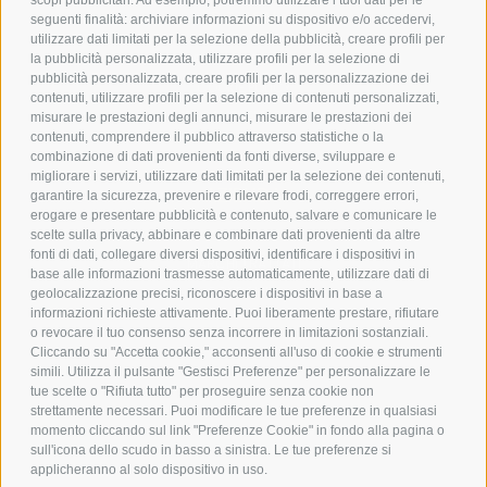
scopi pubblicitari. Ad esempio, potremmo utilizzare i tuoi dati per le
POLICY
seguenti finalità: archiviare informazioni su dispositivo e/o accedervi,
utilizzare dati limitati per la selezione della pubblicità, creare profili per
PRIVACY POLICY
la pubblicità personalizzata, utilizzare profili per la selezione di
pubblicità personalizzata, creare profili per la personalizzazione dei
COOKIE POLICY
contenuti, utilizzare profili per la selezione di contenuti personalizzati,
PAGAMENTI SICURI
misurare le prestazioni degli annunci, misurare le prestazioni dei
contenuti, comprendere il pubblico attraverso statistiche o la
combinazione di dati provenienti da fonti diverse, sviluppare e
migliorare i servizi, utilizzare dati limitati per la selezione dei contenuti,
AZIENDA
garantire la sicurezza, prevenire e rilevare frodi, correggere errori,
erogare e presentare pubblicità e contenuto, salvare e comunicare le
CHI SIAMO
scelte sulla privacy, abbinare e combinare dati provenienti da altre
fonti di dati, collegare diversi dispositivi, identificare i dispositivi in
MARCHI TRATTATI
base alle informazioni trasmesse automaticamente, utilizzare dati di
CONDOMINI
geolocalizzazione precisi, riconoscere i dispositivi in base a
informazioni richieste attivamente. Puoi liberamente prestare, rifiutare
o revocare il tuo consenso senza incorrere in limitazioni sostanziali.
Cliccando su "Accetta cookie," acconsenti all'uso di cookie e strumenti
simili. Utilizza il pulsante "Gestisci Preferenze" per personalizzare le
tue scelte o "Rifiuta tutto" per proseguire senza cookie non
Bonifico
strettamente necessari. Puoi modificare le tue preferenze in qualsiasi
Bancario
momento cliccando sul link "Preferenze Cookie" in fondo alla pagina o
sull'icona dello scudo in basso a sinistra. Le tue preferenze si
applicheranno al solo dispositivo in uso.