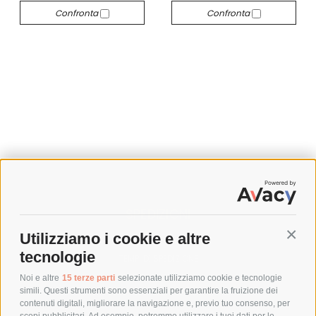
Confronta
Confronta
SPEDIZIONI
Utilizziamo i cookie e altre
Conti
COSTI DI SPEDIZIONE
tecnologie
TEMPI DI SPEDIZIONE
POLITICA DI RESO
Noi e altre
15 terze parti
selezionate utilizziamo cookie e tecnologie
simili. Questi strumenti sono essenziali per garantire la fruizione dei
contenuti digitali, migliorare la navigazione e, previo tuo consenso, per