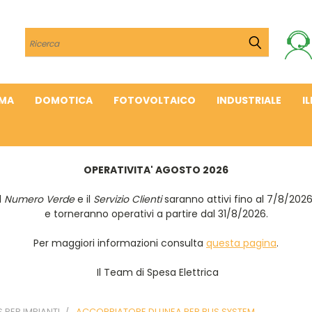
Cerca
IMA
DOMOTICA
FOTOVOLTAICO
INDUSTRIALE
I
OPERATIVITA' AGOSTO 2026
Il
Numero Verde
e il
Servizio Clienti
saranno attivi fino al 7/8/202
e torneranno operativi a partire dal 31/8/2026.
Per maggiori informazioni consulta
questa pagina
.
Il Team di Spesa Elettrica
S PER IMPIANTI
ACCOPPIATORE DI LINEA PER BUS SYSTEM