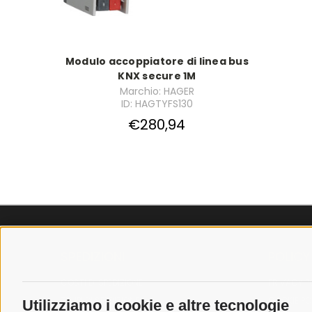
Modulo accoppiatore di linea bus
KNX secure 1M
Marchio: HAGER
ID: HAGTYFS130
€280,94
SPEDIZIONI
POLICY
COSTI DI SPEDIZIONE
PRIVACY P
TEMPI DI SPEDIZIONE
COOKIE PO
Utilizziamo i cookie e altre tecnologie