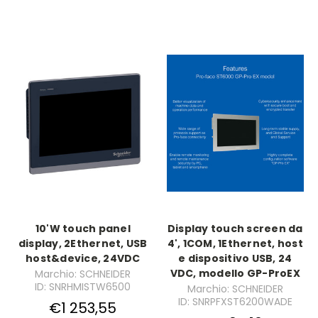
10'W touch panel
Display touch screen da
display, 2Ethernet, USB
4', 1COM, 1Ethernet, host
host&device, 24VDC
e dispositivo USB, 24
VDC, modello GP-ProEX
Marchio: SCHNEIDER
ID: SNRHMISTW6500
Marchio: SCHNEIDER
ID: SNRPFXST6200WADE
€1 253,55