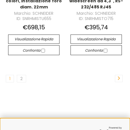
colori, installazione foro
widescreen da 4,3 ', RS-
diam. 22mm
232/485 RJ45
Marchio: SCHNEIDER
Marchio: SCHNEIDER
ID: SNRHMISTU655
ID: SNRHMISTO715
€698,15
€395,74
Visualizzazione Rapida
Visualizzazione Rapida
Confronta
Confronta
1
2