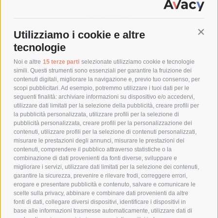
SPEDIZIONI
Utilizziamo i cookie e altre
Conti
COSTI DI SPEDIZIONE
tecnologie
TEMPI DI SPEDIZIONE
POLITICA DI RESO
Noi e altre
15 terze parti
selezionate utilizziamo cookie e tecnologie
simili. Questi strumenti sono essenziali per garantire la fruizione dei
contenuti digitali, migliorare la navigazione e, previo tuo consenso, per
scopi pubblicitari. Ad esempio, potremmo utilizzare i tuoi dati per le
POLICY
seguenti finalità: archiviare informazioni su dispositivo e/o accedervi,
utilizzare dati limitati per la selezione della pubblicità, creare profili per
PRIVACY POLICY
la pubblicità personalizzata, utilizzare profili per la selezione di
pubblicità personalizzata, creare profili per la personalizzazione dei
COOKIE POLICY
contenuti, utilizzare profili per la selezione di contenuti personalizzati,
PAGAMENTI SICURI
misurare le prestazioni degli annunci, misurare le prestazioni dei
contenuti, comprendere il pubblico attraverso statistiche o la
combinazione di dati provenienti da fonti diverse, sviluppare e
migliorare i servizi, utilizzare dati limitati per la selezione dei contenuti,
AZIENDA
garantire la sicurezza, prevenire e rilevare frodi, correggere errori,
erogare e presentare pubblicità e contenuto, salvare e comunicare le
CHI SIAMO
scelte sulla privacy, abbinare e combinare dati provenienti da altre
fonti di dati, collegare diversi dispositivi, identificare i dispositivi in
MARCHI TRATTATI
base alle informazioni trasmesse automaticamente, utilizzare dati di