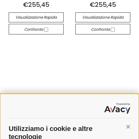
€255,45
€255,45
Visualizzazione Rapida
Visualizzazione Rapida
Confronta
Confronta
SPEDIZIONI
Utilizziamo i cookie e altre
Conti
COSTI DI SPEDIZIONE
tecnologie
TEMPI DI SPEDIZIONE