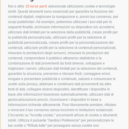
POLITICA DI RESO
Noi e altre
15 terze parti
selezionate utilizziamo cookie e tecnologie
simili. Questi strumenti sono essenziali per garantire la fruizione dei
contenuti digitali, migliorare la navigazione e, previo tuo consenso, per
scopi pubblicitari. Ad esempio, potremmo utilizzare i tuoi dati per le
POLICY
seguenti finalità: archiviare informazioni su dispositivo e/o accedervi,
utilizzare dati limitati per la selezione della pubblicità, creare profili per
PRIVACY POLICY
la pubblicità personalizzata, utilizzare profili per la selezione di
pubblicità personalizzata, creare profili per la personalizzazione dei
COOKIE POLICY
contenuti, utilizzare profili per la selezione di contenuti personalizzati,
PAGAMENTI SICURI
misurare le prestazioni degli annunci, misurare le prestazioni dei
contenuti, comprendere il pubblico attraverso statistiche o la
combinazione di dati provenienti da fonti diverse, sviluppare e
migliorare i servizi, utilizzare dati limitati per la selezione dei contenuti,
AZIENDA
garantire la sicurezza, prevenire e rilevare frodi, correggere errori,
erogare e presentare pubblicità e contenuto, salvare e comunicare le
CHI SIAMO
scelte sulla privacy, abbinare e combinare dati provenienti da altre
fonti di dati, collegare diversi dispositivi, identificare i dispositivi in
MARCHI TRATTATI
base alle informazioni trasmesse automaticamente, utilizzare dati di
CONDOMINI
geolocalizzazione precisi, riconoscere i dispositivi in base a
informazioni richieste attivamente. Puoi liberamente prestare, rifiutare
o revocare il tuo consenso senza incorrere in limitazioni sostanziali.
Cliccando su "Accetta cookie," acconsenti all'uso di cookie e strumenti
simili. Utilizza il pulsante "Gestisci Preferenze" per personalizzare le
tue scelte o "Rifiuta tutto" per proseguire senza cookie non