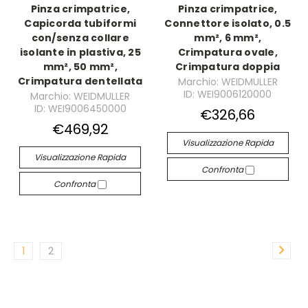
Pinza crimpatrice,
Pinza crimpatrice,
Capicorda tubiformi
Connettore isolato, 0.5
con/senza collare
mm², 6 mm²,
isolante in plastiva, 25
Crimpatura ovale,
mm², 50 mm²,
Crimpatura doppia
Crimpatura dentellata
Marchio: WEIDMULLER
ID: WEI9006120000
Marchio: WEIDMULLER
ID: WEI9006450000
€326,66
€469,92
Visualizzazione Rapida
Visualizzazione Rapida
Confronta
Confronta
1
2