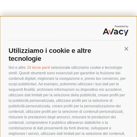
SPEDIZIONI
Utilizziamo i cookie e altre
Conti
COSTI DI SPEDIZIONE
tecnologie
TEMPI DI SPEDIZIONE
POLITICA DI RESO
Noi e altre
15 terze parti
selezionate utilizziamo cookie e tecnologie
simili. Questi strumenti sono essenziali per garantire la fruizione dei
contenuti digitali, migliorare la navigazione e, previo tuo consenso, per
scopi pubblicitari. Ad esempio, potremmo utilizzare i tuoi dati per le
POLICY
seguenti finalità: archiviare informazioni su dispositivo e/o accedervi,
utilizzare dati limitati per la selezione della pubblicità, creare profili per
PRIVACY POLICY
la pubblicità personalizzata, utilizzare profili per la selezione di
pubblicità personalizzata, creare profili per la personalizzazione dei
COOKIE POLICY
contenuti, utilizzare profili per la selezione di contenuti personalizzati,
PAGAMENTI SICURI
misurare le prestazioni degli annunci, misurare le prestazioni dei
contenuti, comprendere il pubblico attraverso statistiche o la
combinazione di dati provenienti da fonti diverse, sviluppare e
migliorare i servizi, utilizzare dati limitati per la selezione dei contenuti,