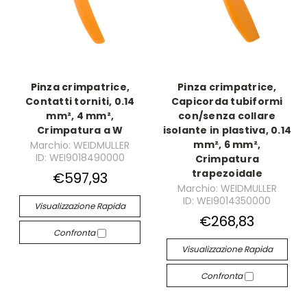
Pinza crimpatrice,
Pinza crimpatrice,
Contatti torniti, 0.14
Capicorda tubiformi
mm², 4 mm²,
con/senza collare
Crimpatura a W
isolante in plastiva, 0.14
mm², 6 mm²,
Marchio: WEIDMULLER
ID: WEI9018490000
Crimpatura
trapezoidale
€597,93
Marchio: WEIDMULLER
ID: WEI9014350000
Visualizzazione Rapida
€268,83
Confronta
Visualizzazione Rapida
Confronta