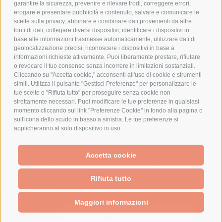
AZIENDA
garantire la sicurezza, prevenire e rilevare frodi, correggere errori,
erogare e presentare pubblicità e contenuto, salvare e comunicare le
CHI SIAMO
scelte sulla privacy, abbinare e combinare dati provenienti da altre
fonti di dati, collegare diversi dispositivi, identificare i dispositivi in
MARCHI TRATTATI
base alle informazioni trasmesse automaticamente, utilizzare dati di
CONDOMINI
geolocalizzazione precisi, riconoscere i dispositivi in base a
informazioni richieste attivamente. Puoi liberamente prestare, rifiutare
o revocare il tuo consenso senza incorrere in limitazioni sostanziali.
Cliccando su "Accetta cookie," acconsenti all'uso di cookie e strumenti
simili. Utilizza il pulsante "Gestisci Preferenze" per personalizzare le
tue scelte o "Rifiuta tutto" per proseguire senza cookie non
Bonifico
strettamente necessari. Puoi modificare le tue preferenze in qualsiasi
Bancario
momento cliccando sul link "Preferenze Cookie" in fondo alla pagina o
sull'icona dello scudo in basso a sinistra. Le tue preferenze si
applicheranno al solo dispositivo in uso.
SPESA ELETTRICA SOCIETA CONSORTILE A RESPONSABILITA LIMITATA - VIALE
Accetta cookie
MILANOFIORI, STRADA 4 - PALAZZO A5 20057, ASSAGO MILANO - PARTITA IVA
We use cookies (and other similar technologies) to collect data
E CODICE FISCALE: 08699710961
to improve your shopping experience.
By using our website,
Rifiuta tutto
you're agreeing to the collection of data as described in our
Privacy Policy
.
Powered by
BigCommerce
Created by
Lone Star Templates
Maggiori informazioni
© 2026 Spesa Elettrica
Settings
Reject all
Accept All Cookies