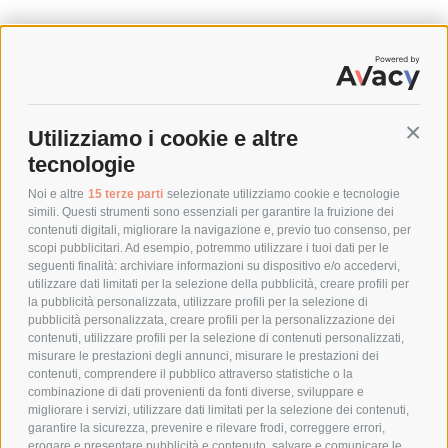
SPEDIZIONI
Utilizziamo i cookie e altre
Conti
COSTI DI SPEDIZIONE
tecnologie
TEMPI DI SPEDIZIONE
POLITICA DI RESO
Noi e altre
15 terze parti
selezionate utilizziamo cookie e tecnologie
simili. Questi strumenti sono essenziali per garantire la fruizione dei
contenuti digitali, migliorare la navigazione e, previo tuo consenso, per
scopi pubblicitari. Ad esempio, potremmo utilizzare i tuoi dati per le
POLICY
seguenti finalità: archiviare informazioni su dispositivo e/o accedervi,
utilizzare dati limitati per la selezione della pubblicità, creare profili per
PRIVACY POLICY
la pubblicità personalizzata, utilizzare profili per la selezione di
pubblicità personalizzata, creare profili per la personalizzazione dei
COOKIE POLICY
contenuti, utilizzare profili per la selezione di contenuti personalizzati,
PAGAMENTI SICURI
misurare le prestazioni degli annunci, misurare le prestazioni dei
contenuti, comprendere il pubblico attraverso statistiche o la
combinazione di dati provenienti da fonti diverse, sviluppare e
migliorare i servizi, utilizzare dati limitati per la selezione dei contenuti,
AZIENDA
garantire la sicurezza, prevenire e rilevare frodi, correggere errori,
erogare e presentare pubblicità e contenuto, salvare e comunicare le