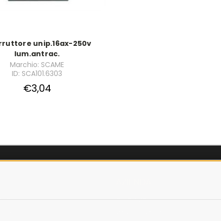
rruttore unip.16ax-250v
lum.antrac.
Marchio: SCAME
ID: SCA101.6303
€3,04
AZIENDA
OLICY
CHI SIAMO
LICY
MARCHI TRATTATI