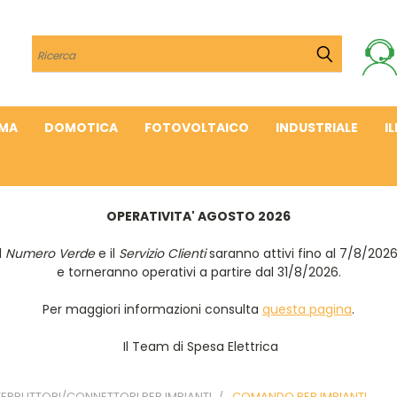
Cerca
IMA
DOMOTICA
FOTOVOLTAICO
INDUSTRIALE
I
OPERATIVITA' AGOSTO 2026
Il
Numero Verde
e il
Servizio Clienti
saranno attivi fino al 7/8/202
e torneranno operativi a partire dal 31/8/2026.
Per maggiori informazioni consulta
questa pagina
.
Il Team di Spesa Elettrica
TERRUTTORI/CONNETTORI PER IMPIANTI
COMANDO PER IMPIANTI