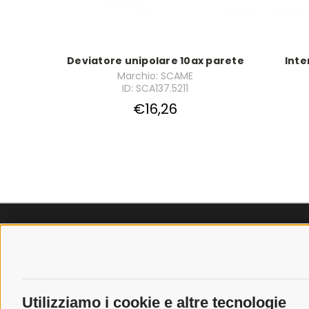
Deviatore unipolare 10ax parete
Inte
Marchio: SCAME
ID: SCA137.5211
€16,26
SPEDIZIONI
POLICY
COSTI DI SPEDIZIONE
PRIVACY P
TEMPI DI SPEDIZIONE
COOKIE PO
Utilizziamo i cookie e altre tecnologie