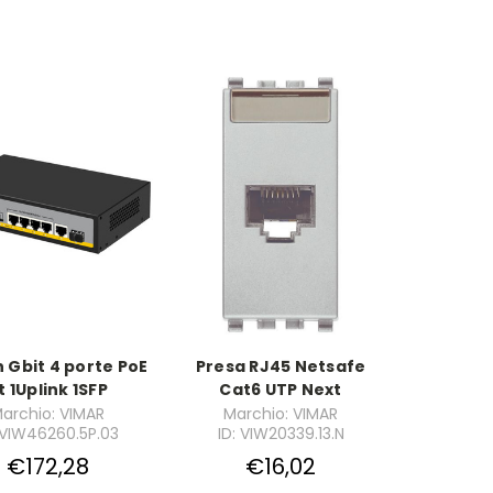
 Gbit 4 porte PoE
Presa RJ45 Netsafe
t 1Uplink 1SFP
Cat6 UTP Next
archio: VIMAR
Marchio: VIMAR
 VIW46260.5P.03
ID: VIW20339.13.N
€172,28
€16,02