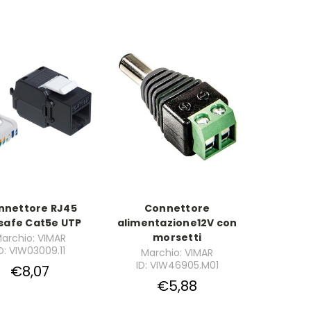
nnettore RJ45
Connettore
safe Cat5e UTP
alimentazione12V con
morsetti
archio: VIMAR
D: VIW03009.11
Marchio: VIMAR
ID: VIW46905.M01
€8,07
€5,88