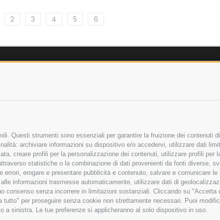
2
3
4
5
6
AZIENDA
OLICY
CHI SIAMO
LICY
MARCHI TRATTATI
 SICURI
CONDOMINI
li. Questi strumenti sono essenziali per garantire la fruizione dei contenuti di
alità: archiviare informazioni su dispositivo e/o accedervi, utilizzare dati limita
zata, creare profili per la personalizzazione dei contenuti, utilizzare profili per
raverso statistiche o la combinazione di dati provenienti da fonti diverse, svilu
Bonifico
ere errori, erogare e presentare pubblicità e contenuto, salvare e comunicare le
Bancario
base alle informazioni trasmesse automaticamente, utilizzare dati di geolocalizza
tuo consenso senza incorrere in limitazioni sostanziali. Cliccando su "Accetta co
ta tutto" per proseguire senza cookie non strettamente necessari. Puoi modific
o a sinistra. Le tue preferenze si applicheranno al solo dispositivo in uso.
ITA LIMITATA - VIALE MILANOFIORI, STRADA 4 - PALAZZO A5 20057, ASSAGO M
to improve your shopping experience.
By using our website, you're a