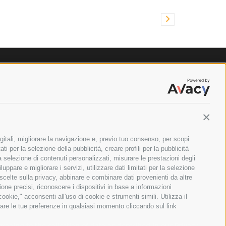
Contin
gitali, migliorare la navigazione e, previo tuo consenso, per scopi
ti per la selezione della pubblicità, creare profili per la pubblicità
 la selezione di contenuti personalizzati, misurare le prestazioni degli
ppare e migliorare i servizi, utilizzare dati limitati per la selezione
 scelte sulla privacy, abbinare e combinare dati provenienti da altre
zione precisi, riconoscere i dispositivi in base a informazioni
okie," acconsenti all'uso di cookie e strumenti simili. Utilizza il
are le tue preferenze in qualsiasi momento cliccando sul link
ILANO - PARTITA IVA E CODICE FISCALE: 08699710961
greeing to the collection of data as described in our
Privacy