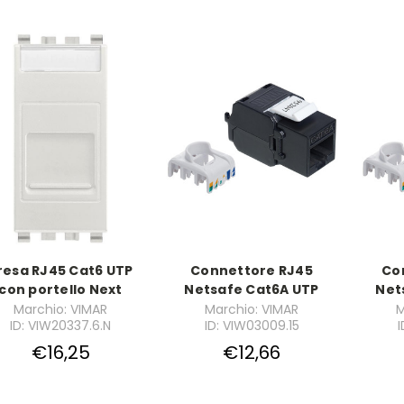
resa RJ45 Cat6 UTP
Connettore RJ45
Co
con portello Next
Netsafe Cat6A UTP
Net
Marchio: VIMAR
Marchio: VIMAR
M
ID: VIW20337.6.N
ID: VIW03009.15
I
€16,25
€12,66