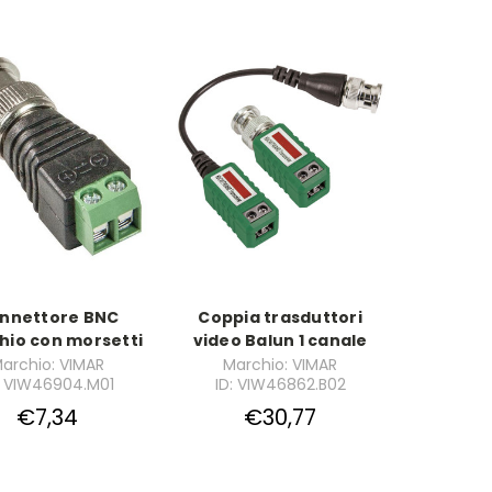
nnettore BNC
Coppia trasduttori
io con morsetti
video Balun 1 canale
archio: VIMAR
Marchio: VIMAR
: VIW46904.M01
ID: VIW46862.B02
€7,34
€30,77