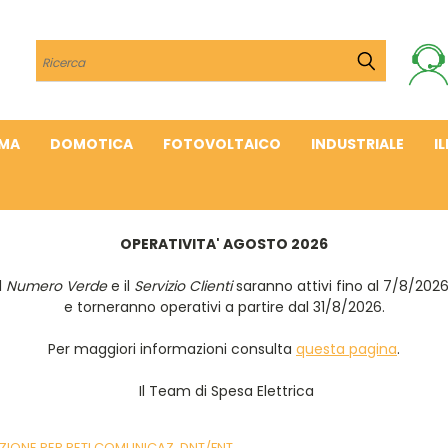
Cerca
IMA
DOMOTICA
FOTOVOLTAICO
INDUSTRIALE
I
OPERATIVITA' AGOSTO 2026
Il
Numero Verde
e il
Servizio Clienti
saranno attivi fino al 7/8/202
e torneranno operativi a partire dal 31/8/2026.
Per maggiori informazioni consulta
questa pagina
.
Il Team di Spesa Elettrica
AZIONE PER RETI COMUNICAZ. DNT/FNT