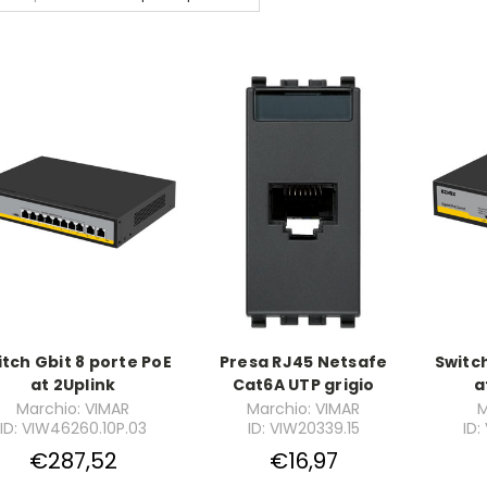
tch Gbit 8 porte PoE
Presa RJ45 Netsafe
Switch
at 2Uplink
Cat6A UTP grigio
a
Marchio: VIMAR
Marchio: VIMAR
M
ID: VIW46260.10P.03
ID: VIW20339.15
ID:
€287,52
€16,97