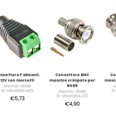
nnettore F aliment.
Connettore BNC
Co
12V con morsetti
maschio crimpare per
masch
RG59
Marchio: VIMAR
M
ID: VIW46905.M02
ID
Marchio: VIMAR
ID: VIW46904.C01
€5,73
€4,90