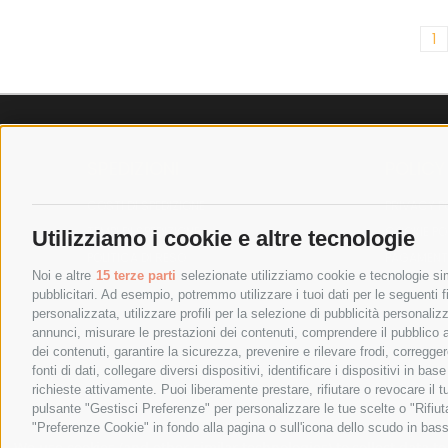
1
SPEDIZIONI
POLICY
COSTI DI SPEDIZIONE
PRIVACY P
TEMPI DI SPEDIZIONE
COOKIE PO
Utilizziamo i cookie e altre tecnologie
POLITICA DI RESO
PAGAMENTI
Noi e altre
15 terze parti
selezionate utilizziamo cookie e tecnologie simi
pubblicitari. Ad esempio, potremmo utilizzare i tuoi dati per le seguenti fin
personalizzata, utilizzare profili per la selezione di pubblicità personaliz
annunci, misurare le prestazioni dei contenuti, comprendere il pubblico att
dei contenuti, garantire la sicurezza, prevenire e rilevare frodi, corregg
fonti di dati, collegare diversi dispositivi, identificare i dispositivi in 
richieste attivamente. Puoi liberamente prestare, rifiutare o revocare il 
pulsante "Gestisci Preferenze" per personalizzare le tue scelte o "Rifiu
"Preferenze Cookie" in fondo alla pagina o sull'icona dello scudo in bass
SPESA ELETTRICA SOCIETA CONSORTILE A RESPONSABIL
We use cookies (and other similar technologies) to collect data 