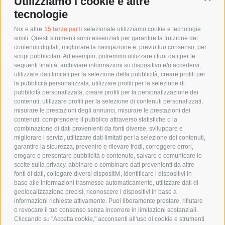
Utilizziamo i cookie e altre
Conti
COSTI DI SPEDIZIONE
tecnologie
TEMPI DI SPEDIZIONE
POLITICA DI RESO
Noi e altre
15 terze parti
selezionate utilizziamo cookie e tecnologie
simili. Questi strumenti sono essenziali per garantire la fruizione dei
contenuti digitali, migliorare la navigazione e, previo tuo consenso, per
scopi pubblicitari. Ad esempio, potremmo utilizzare i tuoi dati per le
POLICY
seguenti finalità: archiviare informazioni su dispositivo e/o accedervi,
utilizzare dati limitati per la selezione della pubblicità, creare profili per
PRIVACY POLICY
la pubblicità personalizzata, utilizzare profili per la selezione di
pubblicità personalizzata, creare profili per la personalizzazione dei
COOKIE POLICY
contenuti, utilizzare profili per la selezione di contenuti personalizzati,
PAGAMENTI SICURI
misurare le prestazioni degli annunci, misurare le prestazioni dei
contenuti, comprendere il pubblico attraverso statistiche o la
combinazione di dati provenienti da fonti diverse, sviluppare e
migliorare i servizi, utilizzare dati limitati per la selezione dei contenuti,
AZIENDA
garantire la sicurezza, prevenire e rilevare frodi, correggere errori,
erogare e presentare pubblicità e contenuto, salvare e comunicare le
CHI SIAMO
scelte sulla privacy, abbinare e combinare dati provenienti da altre
fonti di dati, collegare diversi dispositivi, identificare i dispositivi in
MARCHI TRATTATI
base alle informazioni trasmesse automaticamente, utilizzare dati di
CONDOMINI
geolocalizzazione precisi, riconoscere i dispositivi in base a
informazioni richieste attivamente. Puoi liberamente prestare, rifiutare
o revocare il tuo consenso senza incorrere in limitazioni sostanziali.
Cliccando su "Accetta cookie," acconsenti all'uso di cookie e strumenti