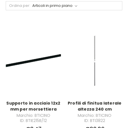
Ordina per:
Supporto in acciaio 12x2
Profili di finitua laterale
mm per morsettiera
altezza 240 cm
Marchio: BTICINO
Marchio: BTICINO
ID: BTIE215B/12
ID: BTI3822