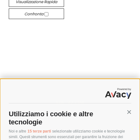
Visualizzazione Rapida
Confronta
SPEDIZIONI
Utilizziamo i cookie e altre
Conti
COSTI DI SPEDIZIONE
tecnologie
TEMPI DI SPEDIZIONE
POLITICA DI RESO
Noi e altre
15 terze parti
selezionate utilizziamo cookie e tecnologie
simili. Questi strumenti sono essenziali per garantire la fruizione dei