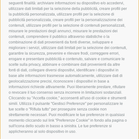
POLICY
seguenti finalità: archiviare informazioni su dispositivo e/o accedervi,
utilizzare dati limitati per la selezione della pubblicità, creare profili per
PRIVACY POLICY
la pubblicità personalizzata, utilizzare profili per la selezione di
pubblicità personalizzata, creare profili per la personalizzazione dei
COOKIE POLICY
contenuti, utilizzare profili per la selezione di contenuti personalizzati,
PAGAMENTI SICURI
misurare le prestazioni degli annunci, misurare le prestazioni dei
contenuti, comprendere il pubblico attraverso statistiche o la
combinazione di dati provenienti da fonti diverse, sviluppare e
migliorare i servizi, utilizzare dati limitati per la selezione dei contenuti,
AZIENDA
garantire la sicurezza, prevenire e rilevare frodi, correggere errori,
erogare e presentare pubblicità e contenuto, salvare e comunicare le
CHI SIAMO
scelte sulla privacy, abbinare e combinare dati provenienti da altre
fonti di dati, collegare diversi dispositivi, identificare i dispositivi in
MARCHI TRATTATI
base alle informazioni trasmesse automaticamente, utilizzare dati di
CONDOMINI
geolocalizzazione precisi, riconoscere i dispositivi in base a
informazioni richieste attivamente. Puoi liberamente prestare, rifiutare
o revocare il tuo consenso senza incorrere in limitazioni sostanziali.
Cliccando su "Accetta cookie," acconsenti all'uso di cookie e strumenti
simili. Utilizza il pulsante "Gestisci Preferenze" per personalizzare le
tue scelte o "Rifiuta tutto" per proseguire senza cookie non
Bonifico
strettamente necessari. Puoi modificare le tue preferenze in qualsiasi
Bancario
momento cliccando sul link "Preferenze Cookie" in fondo alla pagina o
sull'icona dello scudo in basso a sinistra. Le tue preferenze si
applicheranno al solo dispositivo in uso.