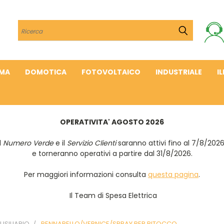
Cerca
IMA
DOMOTICA
FOTOVOLTAICO
INDUSTRIALE
I
OPERATIVITA' AGOSTO 2026
Il
Numero Verde
e il
Servizio Clienti
saranno attivi fino al 7/8/202
e torneranno operativi a partire dal 31/8/2026.
Per maggiori informazioni consulta
questa pagina
.
Il Team di Spesa Elettrica
USILIARIO
PENNARELLO/VERNICE/SPRAY PER RITOCCO