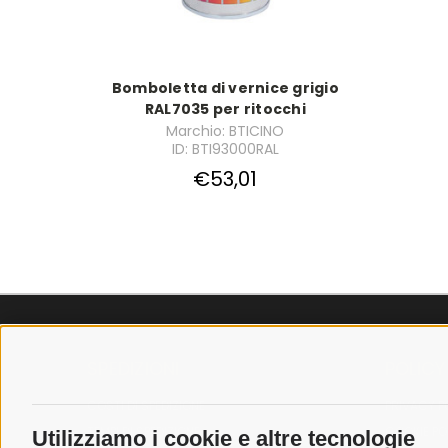
Bomboletta di vernice grigio
RAL7035 per ritocchi
Marchio: BTICINO
ID: BTI93000RAL
€53,01
SPEDIZIONI
POLICY
COSTI DI SPEDIZIONE
PRIVACY P
TEMPI DI SPEDIZIONE
COOKIE PO
Utilizziamo i cookie e altre tecnologie