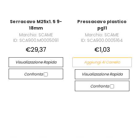
Serracavo M25x1. 5 9-
Pressacavo plastico
18mm
pg11
Marchio: SCAME
Marchio: SCAME
ID: SCA900.M0005091
ID: SCA900.0005164
€29,37
€1,03
Visualizzazione Rapida
Aggiungi Al Carrello
Confronta
Visualizzazione Rapida
Confronta