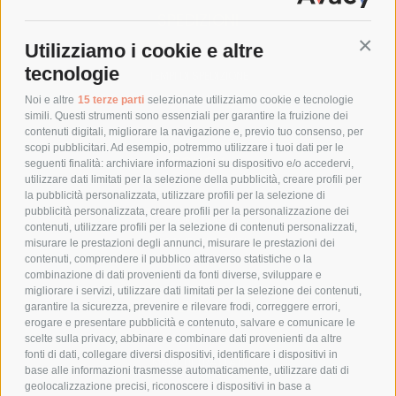
SPEDIZIONI
Utilizziamo i cookie e altre
Conti
COSTI DI SPEDIZIONE
tecnologie
TEMPI DI SPEDIZIONE
POLITICA DI RESO
Noi e altre
15 terze parti
selezionate utilizziamo cookie e tecnologie
simili. Questi strumenti sono essenziali per garantire la fruizione dei
contenuti digitali, migliorare la navigazione e, previo tuo consenso, per
scopi pubblicitari. Ad esempio, potremmo utilizzare i tuoi dati per le
POLICY
seguenti finalità: archiviare informazioni su dispositivo e/o accedervi,
utilizzare dati limitati per la selezione della pubblicità, creare profili per
PRIVACY POLICY
la pubblicità personalizzata, utilizzare profili per la selezione di
pubblicità personalizzata, creare profili per la personalizzazione dei
COOKIE POLICY
contenuti, utilizzare profili per la selezione di contenuti personalizzati,
PAGAMENTI SICURI
misurare le prestazioni degli annunci, misurare le prestazioni dei
contenuti, comprendere il pubblico attraverso statistiche o la
combinazione di dati provenienti da fonti diverse, sviluppare e
migliorare i servizi, utilizzare dati limitati per la selezione dei contenuti,
AZIENDA
garantire la sicurezza, prevenire e rilevare frodi, correggere errori,
erogare e presentare pubblicità e contenuto, salvare e comunicare le
CHI SIAMO
scelte sulla privacy, abbinare e combinare dati provenienti da altre
fonti di dati, collegare diversi dispositivi, identificare i dispositivi in
MARCHI TRATTATI
base alle informazioni trasmesse automaticamente, utilizzare dati di
CONDOMINI
geolocalizzazione precisi, riconoscere i dispositivi in base a