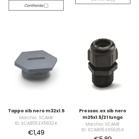
Confronta
Tappo sib nero m32x1.5
Pressac.ex sib nero
m25x1.5/21 lungo
Marchio: SCAME
ID: SCA805.EX5832.K
Marchio: SCAME
ID: SCA805.EX5526.K
€1,49
€5,89