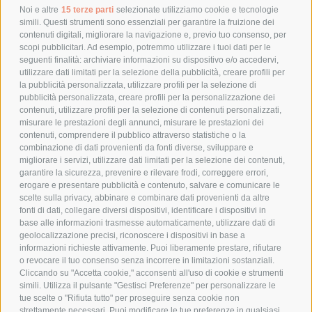
POLITICA DI RESO
Noi e altre
15 terze parti
selezionate utilizziamo cookie e tecnologie
simili. Questi strumenti sono essenziali per garantire la fruizione dei
contenuti digitali, migliorare la navigazione e, previo tuo consenso, per
scopi pubblicitari. Ad esempio, potremmo utilizzare i tuoi dati per le
POLICY
seguenti finalità: archiviare informazioni su dispositivo e/o accedervi,
utilizzare dati limitati per la selezione della pubblicità, creare profili per
PRIVACY POLICY
la pubblicità personalizzata, utilizzare profili per la selezione di
pubblicità personalizzata, creare profili per la personalizzazione dei
COOKIE POLICY
contenuti, utilizzare profili per la selezione di contenuti personalizzati,
PAGAMENTI SICURI
misurare le prestazioni degli annunci, misurare le prestazioni dei
contenuti, comprendere il pubblico attraverso statistiche o la
combinazione di dati provenienti da fonti diverse, sviluppare e
migliorare i servizi, utilizzare dati limitati per la selezione dei contenuti,
AZIENDA
garantire la sicurezza, prevenire e rilevare frodi, correggere errori,
erogare e presentare pubblicità e contenuto, salvare e comunicare le
CHI SIAMO
scelte sulla privacy, abbinare e combinare dati provenienti da altre
fonti di dati, collegare diversi dispositivi, identificare i dispositivi in
MARCHI TRATTATI
base alle informazioni trasmesse automaticamente, utilizzare dati di
CONDOMINI
geolocalizzazione precisi, riconoscere i dispositivi in base a
informazioni richieste attivamente. Puoi liberamente prestare, rifiutare
o revocare il tuo consenso senza incorrere in limitazioni sostanziali.
Cliccando su "Accetta cookie," acconsenti all'uso di cookie e strumenti
simili. Utilizza il pulsante "Gestisci Preferenze" per personalizzare le
tue scelte o "Rifiuta tutto" per proseguire senza cookie non
Bonifico
strettamente necessari. Puoi modificare le tue preferenze in qualsiasi