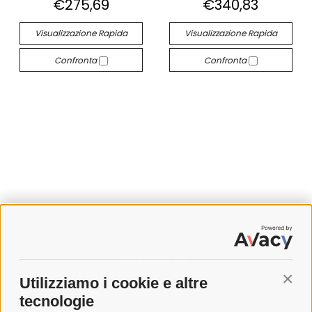
€275,69
€340,83
Visualizzazione Rapida
Visualizzazione Rapida
Confronta
Confronta
SPEDIZIONI
Utilizziamo i cookie e altre
Conti
COSTI DI SPEDIZIONE
tecnologie
TEMPI DI SPEDIZIONE