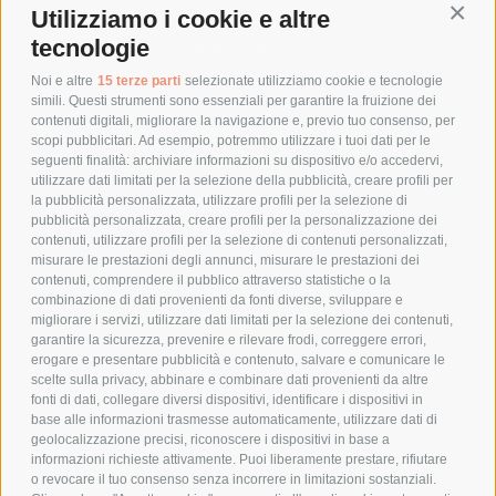
Utilizziamo i cookie e altre
Conti
COSTI DI SPEDIZIONE
tecnologie
TEMPI DI SPEDIZIONE
POLITICA DI RESO
Noi e altre
15 terze parti
selezionate utilizziamo cookie e tecnologie
simili. Questi strumenti sono essenziali per garantire la fruizione dei
contenuti digitali, migliorare la navigazione e, previo tuo consenso, per
scopi pubblicitari. Ad esempio, potremmo utilizzare i tuoi dati per le
POLICY
seguenti finalità: archiviare informazioni su dispositivo e/o accedervi,
utilizzare dati limitati per la selezione della pubblicità, creare profili per
PRIVACY POLICY
la pubblicità personalizzata, utilizzare profili per la selezione di
pubblicità personalizzata, creare profili per la personalizzazione dei
COOKIE POLICY
contenuti, utilizzare profili per la selezione di contenuti personalizzati,
PAGAMENTI SICURI
misurare le prestazioni degli annunci, misurare le prestazioni dei
contenuti, comprendere il pubblico attraverso statistiche o la
combinazione di dati provenienti da fonti diverse, sviluppare e
migliorare i servizi, utilizzare dati limitati per la selezione dei contenuti,
AZIENDA
garantire la sicurezza, prevenire e rilevare frodi, correggere errori,
erogare e presentare pubblicità e contenuto, salvare e comunicare le
CHI SIAMO
scelte sulla privacy, abbinare e combinare dati provenienti da altre
fonti di dati, collegare diversi dispositivi, identificare i dispositivi in
MARCHI TRATTATI
base alle informazioni trasmesse automaticamente, utilizzare dati di
CONDOMINI
geolocalizzazione precisi, riconoscere i dispositivi in base a
informazioni richieste attivamente. Puoi liberamente prestare, rifiutare
o revocare il tuo consenso senza incorrere in limitazioni sostanziali.