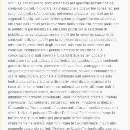
simili. Questi strumenti sono essenziali per garantire la fruizione dei
contenuti digitali, migliorare la navigazione e, previo tuo consenso, per
scopi pubblicitari. Ad esempio, potremmo utilizzare i tuoi dati per le
POLICY
seguenti finalità: archiviare informazioni su dispositivo e/o accedervi,
utilizzare dati limitati per la selezione della pubblicità, creare profili per
PRIVACY POLICY
la pubblicità personalizzata, utilizzare profili per la selezione di
pubblicità personalizzata, creare profili per la personalizzazione dei
COOKIE POLICY
contenuti, utilizzare profili per la selezione di contenuti personalizzati,
PAGAMENTI SICURI
misurare le prestazioni degli annunci, misurare le prestazioni dei
contenuti, comprendere il pubblico attraverso statistiche o la
combinazione di dati provenienti da fonti diverse, sviluppare e
migliorare i servizi, utilizzare dati limitati per la selezione dei contenuti,
AZIENDA
garantire la sicurezza, prevenire e rilevare frodi, correggere errori,
erogare e presentare pubblicità e contenuto, salvare e comunicare le
CHI SIAMO
scelte sulla privacy, abbinare e combinare dati provenienti da altre
fonti di dati, collegare diversi dispositivi, identificare i dispositivi in
MARCHI TRATTATI
base alle informazioni trasmesse automaticamente, utilizzare dati di
CONDOMINI
geolocalizzazione precisi, riconoscere i dispositivi in base a
informazioni richieste attivamente. Puoi liberamente prestare, rifiutare
o revocare il tuo consenso senza incorrere in limitazioni sostanziali.
Cliccando su "Accetta cookie," acconsenti all'uso di cookie e strumenti
simili. Utilizza il pulsante "Gestisci Preferenze" per personalizzare le
tue scelte o "Rifiuta tutto" per proseguire senza cookie non
Bonifico
strettamente necessari. Puoi modificare le tue preferenze in qualsiasi
Bancario
momento cliccando sul link "Preferenze Cookie" in fondo alla pagina o