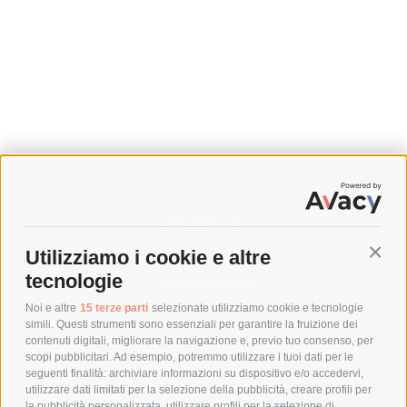
SPEDIZIONI
Utilizziamo i cookie e altre
Conti
COSTI DI SPEDIZIONE
tecnologie
TEMPI DI SPEDIZIONE
POLITICA DI RESO
Noi e altre
15 terze parti
selezionate utilizziamo cookie e tecnologie
simili. Questi strumenti sono essenziali per garantire la fruizione dei
contenuti digitali, migliorare la navigazione e, previo tuo consenso, per
scopi pubblicitari. Ad esempio, potremmo utilizzare i tuoi dati per le
POLICY
seguenti finalità: archiviare informazioni su dispositivo e/o accedervi,
utilizzare dati limitati per la selezione della pubblicità, creare profili per
PRIVACY POLICY
la pubblicità personalizzata, utilizzare profili per la selezione di