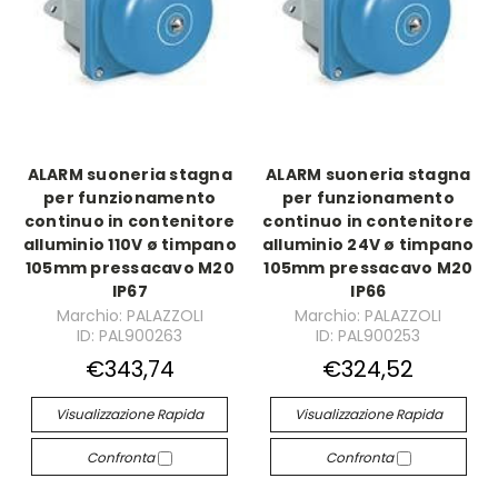
ALARM suoneria stagna
ALARM suoneria stagna
per funzionamento
per funzionamento
continuo in contenitore
continuo in contenitore
alluminio 110V ø timpano
alluminio 24V ø timpano
105mm pressacavo M20
105mm pressacavo M20
IP67
IP66
Marchio: PALAZZOLI
Marchio: PALAZZOLI
ID: PAL900263
ID: PAL900253
€343,74
€324,52
Visualizzazione Rapida
Visualizzazione Rapida
Confronta
Confronta