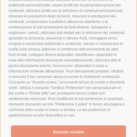
pubblicità personalizzata, creare profili per la personalizzazione dei
COOKIE POLICY
contenuti, utilizzare profili per la selezione di contenuti personalizzati,
PAGAMENTI SICURI
misurare le prestazioni degli annunci, misurare le prestazioni dei
contenuti, comprendere il pubblico attraverso statistiche o la
combinazione di dati provenienti da fonti diverse, sviluppare e
migliorare i servizi, utilizzare dati limitati per la selezione dei contenuti,
AZIENDA
garantire la sicurezza, prevenire e rilevare frodi, correggere errori,
erogare e presentare pubblicità e contenuto, salvare e comunicare le
CHI SIAMO
scelte sulla privacy, abbinare e combinare dati provenienti da altre
fonti di dati, collegare diversi dispositivi, identificare i dispositivi in
MARCHI TRATTATI
base alle informazioni trasmesse automaticamente, utilizzare dati di
CONDOMINI
geolocalizzazione precisi, riconoscere i dispositivi in base a
informazioni richieste attivamente. Puoi liberamente prestare, rifiutare
o revocare il tuo consenso senza incorrere in limitazioni sostanziali.
Cliccando su "Accetta cookie," acconsenti all'uso di cookie e strumenti
simili. Utilizza il pulsante "Gestisci Preferenze" per personalizzare le
tue scelte o "Rifiuta tutto" per proseguire senza cookie non
Bonifico
strettamente necessari. Puoi modificare le tue preferenze in qualsiasi
Bancario
momento cliccando sul link "Preferenze Cookie" in fondo alla pagina o
sull'icona dello scudo in basso a sinistra. Le tue preferenze si
applicheranno al solo dispositivo in uso.
SPESA ELETTRICA SOCIETA CONSORTILE A RESPONSABILITA LIMITATA - VIALE
Accetta cookie
MILANOFIORI, STRADA 4 - PALAZZO A5 20057, ASSAGO MILANO - PARTITA IVA