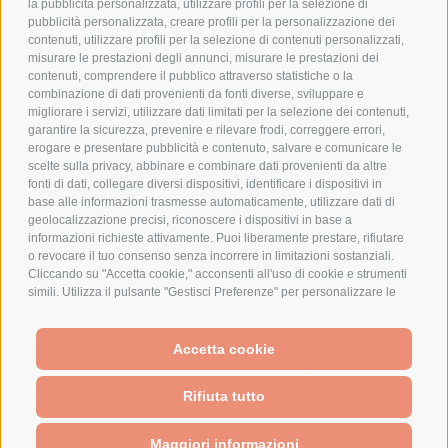
la pubblicità personalizzata, utilizzare profili per la selezione di
pubblicità personalizzata, creare profili per la personalizzazione dei
AZIENDA
contenuti, utilizzare profili per la selezione di contenuti personalizzati,
misurare le prestazioni degli annunci, misurare le prestazioni dei
contenuti, comprendere il pubblico attraverso statistiche o la
CHI SIAMO
combinazione di dati provenienti da fonti diverse, sviluppare e
MARCHI TRATTATI
migliorare i servizi, utilizzare dati limitati per la selezione dei contenuti,
garantire la sicurezza, prevenire e rilevare frodi, correggere errori,
CONDOMINI
erogare e presentare pubblicità e contenuto, salvare e comunicare le
scelte sulla privacy, abbinare e combinare dati provenienti da altre
fonti di dati, collegare diversi dispositivi, identificare i dispositivi in
base alle informazioni trasmesse automaticamente, utilizzare dati di
geolocalizzazione precisi, riconoscere i dispositivi in base a
Bonifico
informazioni richieste attivamente. Puoi liberamente prestare, rifiutare
Bancario
o revocare il tuo consenso senza incorrere in limitazioni sostanziali.
Cliccando su "Accetta cookie," acconsenti all'uso di cookie e strumenti
simili. Utilizza il pulsante "Gestisci Preferenze" per personalizzare le
tue scelte o "Rifiuta tutto" per proseguire senza cookie non
strettamente necessari. Puoi modificare le tue preferenze in qualsiasi
SPESA ELETTRICA SOCIETA CONSORTILE A RESPONSABILITA LIMITATA - VIALE
momento cliccando sul link "Preferenze Cookie" in fondo alla pagina o
Accetta cookie
MILANOFIORI, STRADA 4 - PALAZZO A5 20057, ASSAGO MILANO - PARTITA IVA
sull'icona dello scudo in basso a sinistra. Le tue preferenze si
We use cookies (and other similar technologies) to collect data
E CODICE FISCALE: 08699710961
applicheranno al solo dispositivo in uso.
to improve your shopping experience.
By using our website,
Rifiuta tutto
you're agreeing to the collection of data as described in our
Privacy Policy
.
Powered by
BigCommerce
Created by
Lone Star Templates
Maggiori informazioni