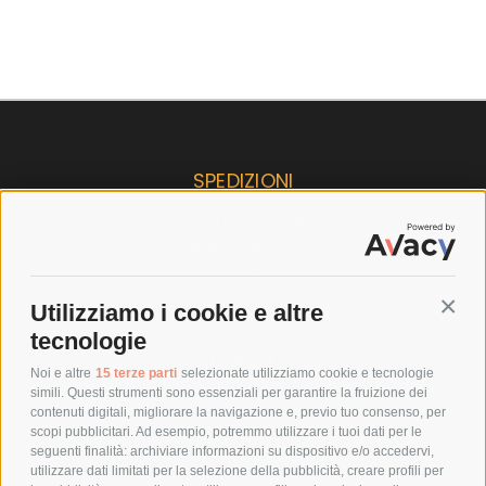
SPEDIZIONI
COSTI DI SPEDIZIONE
TEMPI DI SPEDIZIONE
POLITICA DI RESO
Utilizziamo i cookie e altre
Conti
tecnologie
POLICY
Noi e altre
15 terze parti
selezionate utilizziamo cookie e tecnologie
simili. Questi strumenti sono essenziali per garantire la fruizione dei
PRIVACY POLICY
contenuti digitali, migliorare la navigazione e, previo tuo consenso, per
COOKIE POLICY
scopi pubblicitari. Ad esempio, potremmo utilizzare i tuoi dati per le
seguenti finalità: archiviare informazioni su dispositivo e/o accedervi,
PAGAMENTI SICURI
utilizzare dati limitati per la selezione della pubblicità, creare profili per