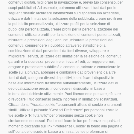
contenuti digitali, migliorare la navigazione e, previo tuo consenso, per
scopi pubblicitari. Ad esempio, potremmo utilizzare i tuoi dati per le
POLICY
seguenti finalità: archiviare informazioni su dispositivo e/o accedervi,
utilizzare dati limitati per la selezione della pubblicità, creare profili per
PRIVACY POLICY
la pubblicità personalizzata, utilizzare profili per la selezione di
pubblicità personalizzata, creare profili per la personalizzazione dei
COOKIE POLICY
contenuti, utilizzare profili per la selezione di contenuti personalizzati,
PAGAMENTI SICURI
misurare le prestazioni degli annunci, misurare le prestazioni dei
contenuti, comprendere il pubblico attraverso statistiche o la
combinazione di dati provenienti da fonti diverse, sviluppare e
migliorare i servizi, utilizzare dati limitati per la selezione dei contenuti,
AZIENDA
garantire la sicurezza, prevenire e rilevare frodi, correggere errori,
erogare e presentare pubblicità e contenuto, salvare e comunicare le
CHI SIAMO
scelte sulla privacy, abbinare e combinare dati provenienti da altre
fonti di dati, collegare diversi dispositivi, identificare i dispositivi in
MARCHI TRATTATI
base alle informazioni trasmesse automaticamente, utilizzare dati di
CONDOMINI
geolocalizzazione precisi, riconoscere i dispositivi in base a
informazioni richieste attivamente. Puoi liberamente prestare, rifiutare
o revocare il tuo consenso senza incorrere in limitazioni sostanziali.
Cliccando su "Accetta cookie," acconsenti all'uso di cookie e strumenti
simili. Utilizza il pulsante "Gestisci Preferenze" per personalizzare le
tue scelte o "Rifiuta tutto" per proseguire senza cookie non
Bonifico
strettamente necessari. Puoi modificare le tue preferenze in qualsiasi
Bancario
momento cliccando sul link "Preferenze Cookie" in fondo alla pagina o
sull'icona dello scudo in basso a sinistra. Le tue preferenze si