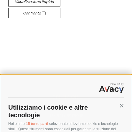
Visualizzazione Rapida
Confronta
SPEDIZIONI
Utilizziamo i cookie e altre
Conti
COSTI DI SPEDIZIONE
tecnologie
TEMPI DI SPEDIZIONE
POLITICA DI RESO
Noi e altre
15 terze parti
selezionate utilizziamo cookie e tecnologie
simili. Questi strumenti sono essenziali per garantire la fruizione dei