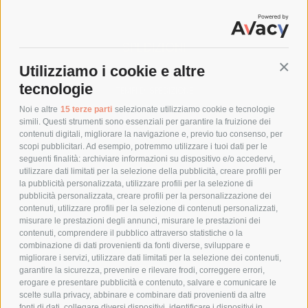
SPEDIZIONI
Utilizziamo i cookie e altre
Conti
COSTI DI SPEDIZIONE
tecnologie
TEMPI DI SPEDIZIONE
POLITICA DI RESO
Noi e altre
15 terze parti
selezionate utilizziamo cookie e tecnologie
simili. Questi strumenti sono essenziali per garantire la fruizione dei
contenuti digitali, migliorare la navigazione e, previo tuo consenso, per
scopi pubblicitari. Ad esempio, potremmo utilizzare i tuoi dati per le
POLICY
seguenti finalità: archiviare informazioni su dispositivo e/o accedervi,
utilizzare dati limitati per la selezione della pubblicità, creare profili per
PRIVACY POLICY
la pubblicità personalizzata, utilizzare profili per la selezione di
pubblicità personalizzata, creare profili per la personalizzazione dei
COOKIE POLICY
contenuti, utilizzare profili per la selezione di contenuti personalizzati,
PAGAMENTI SICURI
misurare le prestazioni degli annunci, misurare le prestazioni dei
contenuti, comprendere il pubblico attraverso statistiche o la
combinazione di dati provenienti da fonti diverse, sviluppare e
migliorare i servizi, utilizzare dati limitati per la selezione dei contenuti,
AZIENDA
garantire la sicurezza, prevenire e rilevare frodi, correggere errori,
erogare e presentare pubblicità e contenuto, salvare e comunicare le
CHI SIAMO
scelte sulla privacy, abbinare e combinare dati provenienti da altre
fonti di dati, collegare diversi dispositivi, identificare i dispositivi in