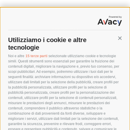
SPEDIZIONI
Utilizziamo i cookie e altre
Conti
COSTI DI SPEDIZIONE
tecnologie
TEMPI DI SPEDIZIONE
POLITICA DI RESO
Noi e altre
15 terze parti
selezionate utilizziamo cookie e tecnologie
simili. Questi strumenti sono essenziali per garantire la fruizione dei
contenuti digitali, migliorare la navigazione e, previo tuo consenso, per
scopi pubblicitari. Ad esempio, potremmo utilizzare i tuoi dati per le
POLICY
seguenti finalità: archiviare informazioni su dispositivo e/o accedervi,
utilizzare dati limitati per la selezione della pubblicità, creare profili per
PRIVACY POLICY
la pubblicità personalizzata, utilizzare profili per la selezione di
pubblicità personalizzata, creare profili per la personalizzazione dei
COOKIE POLICY
contenuti, utilizzare profili per la selezione di contenuti personalizzati,
PAGAMENTI SICURI
misurare le prestazioni degli annunci, misurare le prestazioni dei
contenuti, comprendere il pubblico attraverso statistiche o la
combinazione di dati provenienti da fonti diverse, sviluppare e
migliorare i servizi, utilizzare dati limitati per la selezione dei contenuti,
AZIENDA
garantire la sicurezza, prevenire e rilevare frodi, correggere errori,
erogare e presentare pubblicità e contenuto, salvare e comunicare le