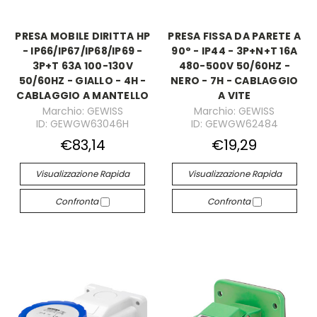
PRESA MOBILE DIRITTA HP
PRESA FISSA DA PARETE A
- IP66/IP67/IP68/IP69 -
90° - IP44 - 3P+N+T 16A
3P+T 63A 100-130V
480-500V 50/60HZ -
50/60HZ - GIALLO - 4H -
NERO - 7H - CABLAGGIO
CABLAGGIO A MANTELLO
A VITE
Marchio: GEWISS
Marchio: GEWISS
ID: GEWGW63046H
ID: GEWGW62484
€83,14
€19,29
Visualizzazione Rapida
Visualizzazione Rapida
Confronta
Confronta