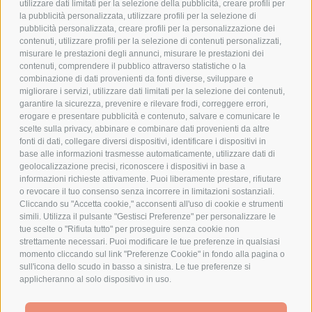
utilizzare dati limitati per la selezione della pubblicità, creare profili per
PRIVACY POLICY
la pubblicità personalizzata, utilizzare profili per la selezione di
pubblicità personalizzata, creare profili per la personalizzazione dei
COOKIE POLICY
contenuti, utilizzare profili per la selezione di contenuti personalizzati,
PAGAMENTI SICURI
misurare le prestazioni degli annunci, misurare le prestazioni dei
contenuti, comprendere il pubblico attraverso statistiche o la
combinazione di dati provenienti da fonti diverse, sviluppare e
migliorare i servizi, utilizzare dati limitati per la selezione dei contenuti,
AZIENDA
garantire la sicurezza, prevenire e rilevare frodi, correggere errori,
erogare e presentare pubblicità e contenuto, salvare e comunicare le
CHI SIAMO
scelte sulla privacy, abbinare e combinare dati provenienti da altre
fonti di dati, collegare diversi dispositivi, identificare i dispositivi in
MARCHI TRATTATI
base alle informazioni trasmesse automaticamente, utilizzare dati di
CONDOMINI
geolocalizzazione precisi, riconoscere i dispositivi in base a
informazioni richieste attivamente. Puoi liberamente prestare, rifiutare
o revocare il tuo consenso senza incorrere in limitazioni sostanziali.
Cliccando su "Accetta cookie," acconsenti all'uso di cookie e strumenti
simili. Utilizza il pulsante "Gestisci Preferenze" per personalizzare le
tue scelte o "Rifiuta tutto" per proseguire senza cookie non
Bonifico
strettamente necessari. Puoi modificare le tue preferenze in qualsiasi
Bancario
momento cliccando sul link "Preferenze Cookie" in fondo alla pagina o
sull'icona dello scudo in basso a sinistra. Le tue preferenze si
applicheranno al solo dispositivo in uso.