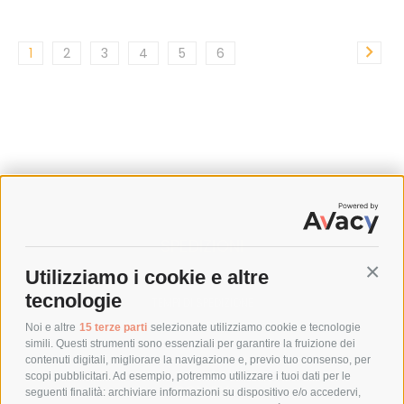
1
2
3
4
5
6
SPEDIZIONI
Utilizziamo i cookie e altre
Conti
COSTI DI SPEDIZIONE
tecnologie
TEMPI DI SPEDIZIONE
POLITICA DI RESO
Noi e altre
15 terze parti
selezionate utilizziamo cookie e tecnologie
simili. Questi strumenti sono essenziali per garantire la fruizione dei
contenuti digitali, migliorare la navigazione e, previo tuo consenso, per
scopi pubblicitari. Ad esempio, potremmo utilizzare i tuoi dati per le
POLICY
seguenti finalità: archiviare informazioni su dispositivo e/o accedervi,