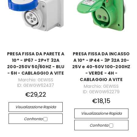
PRESA FISSA DA PARETE A
PRESA FISSA DA INCASSO
10° - IP67 - 2P+T 32A
A 10° - IP44 - 3P 32A 20-
200-250V 50/60HZ - BLU
25V e 40-50V 100-200HZ
- 6H - CABLAGGIO A VITE
- VERDE - 4H -
CABLAGGIO A VITE
Marchio: GEWISS
ID: GEWGW62437
Marchio: GEWISS
ID: GEWGW62279
€29,22
€18,15
Visualizzazione Rapida
Visualizzazione Rapida
Confronta
Confronta