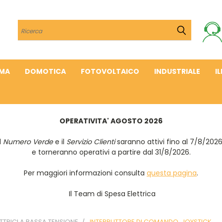
Cerca
IMA
DOMOTICA
FOTOVOLTAICO
INDUSTRIALE
I
OPERATIVITA' AGOSTO 2026
Il
Numero Verde
e il
Servizio Clienti
saranno attivi fino al 7/8/202
e torneranno operativi a partire dal 31/8/2026.
Per maggiori informazioni consulta
questa pagina
.
Il Team di Spesa Elettrica
TTRICI A BASSA TENSIONE
INTERRUTTORE DI COMANDO, JOYSTICK