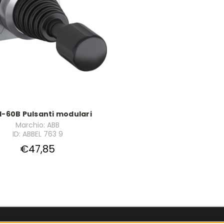
-60B Pulsanti modulari
Marchio: ABB
ID: ABBEL 763 9
€47,85