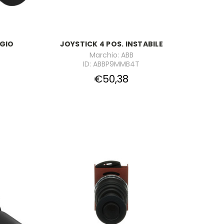
IGIO
JOYSTICK 4 POS. INSTABILE
Marchio: ABB
ID: ABBP9MMB4T
€50,38