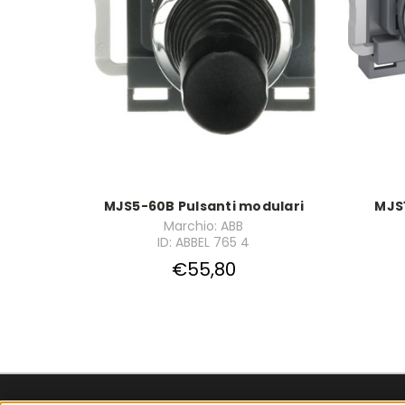
MJS5-60B Pulsanti modulari
MJS1
Marchio: ABB
ID: ABBEL 765 4
€55,80