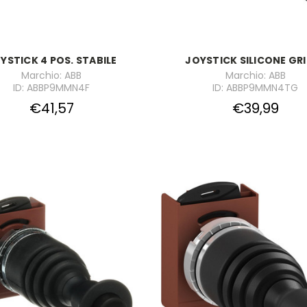
YSTICK 4 POS. STABILE
JOYSTICK SILICONE GR
Marchio: ABB
Marchio: ABB
ID: ABBP9MMN4F
ID: ABBP9MMN4TG
€41,57
€39,99