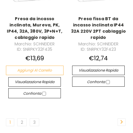
Presa da incasso
Presa fissa BT da
inclinata, Mureva, PK,
incasso inclinata IP44
IP44, 32A, 380V, 3P+N+T,
32A 220V 2PT cablaggio
cablaggio rapido
rapido
Marchio: SCHNEIDER
Marchio: SCHNEIDER
ID: SNRPKY32F435
ID: SNRPKY32F423
€13,69
€12,74
Aggiungi Al Carrello
Visualizzazione Rapida
Visualizzazione Rapida
Confronta
Confronta
1
2
3