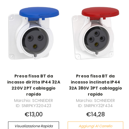
Presa fissa BT da
Presa fissa BT da
incasso diritta IP44 32A
incasso inclinata IP44
220V 2PT cablaggio
32A 380V 3PT cablaggio
rapido
rapido
Marchio: SCHNEIDER
Marchio: SCHNEIDER
ID: SNRPKY32G423
ID: SNRPKY32F434
€13,00
€14,28
Visualizzazione Rapida
Aggiungi Al Carrello