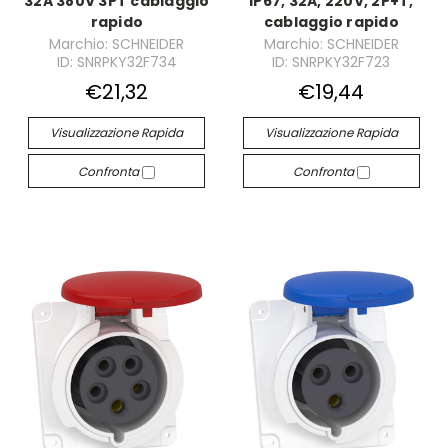
32A 380V 3PT cablaggio
IP67, 32A, 220V, 2P+T,
rapido
cablaggio rapido
Marchio: SCHNEIDER
Marchio: SCHNEIDER
ID: SNRPKY32F734
ID: SNRPKY32F723
€21,32
€19,44
Visualizzazione Rapida
Visualizzazione Rapida
Confronta
Confronta