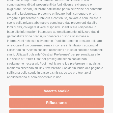
contenuti, comprendere il pubblico attraverso statistiche o la
combinazione di dati provenienti da fonti diverse, sviluppare e
migliorare i servizi, utilizzare dati limitati per la selezione dei contenuti,
AZIENDA
garantire la sicurezza, prevenire e rilevare frodi, correggere errori,
erogare e presentare pubblicità e contenuto, salvare e comunicare le
CHI SIAMO
scelte sulla privacy, abbinare e combinare dati provenienti da altre
fonti di dati, collegare diversi dispositivi, identificare i dispositivi in
MARCHI TRATTATI
base alle informazioni trasmesse automaticamente, utilizzare dati di
CONDOMINI
geolocalizzazione precisi, riconoscere i dispositivi in base a
informazioni richieste attivamente. Puoi liberamente prestare, rifiutare
o revocare il tuo consenso senza incorrere in limitazioni sostanziali.
Cliccando su "Accetta cookie," acconsenti all'uso di cookie e strumenti
simili. Utilizza il pulsante "Gestisci Preferenze" per personalizzare le
tue scelte o "Rifiuta tutto" per proseguire senza cookie non
Bonifico
strettamente necessari. Puoi modificare le tue preferenze in qualsiasi
Bancario
momento cliccando sul link "Preferenze Cookie" in fondo alla pagina o
sull'icona dello scudo in basso a sinistra. Le tue preferenze si
applicheranno al solo dispositivo in uso.
SPESA ELETTRICA SOCIETA CONSORTILE A RESPONSABILITA LIMITATA - VIALE
Accetta cookie
MILANOFIORI, STRADA 4 - PALAZZO A5 20057, ASSAGO MILANO - PARTITA IVA
We use cookies (and other similar technologies) to collect data
E CODICE FISCALE: 08699710961
to improve your shopping experience.
By using our website,
Rifiuta tutto
you're agreeing to the collection of data as described in our
Privacy Policy
.
Powered by
BigCommerce