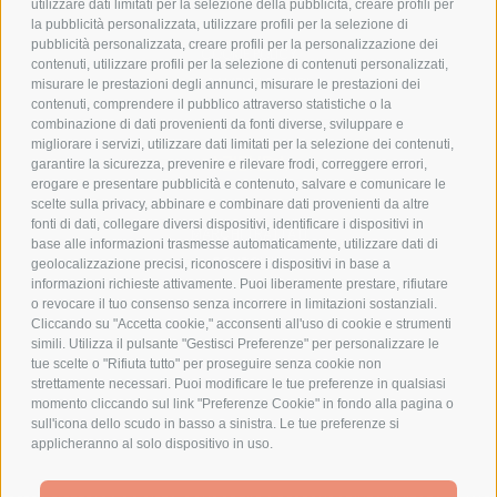
utilizzare dati limitati per la selezione della pubblicità, creare profili per
PRIVACY POLICY
la pubblicità personalizzata, utilizzare profili per la selezione di
pubblicità personalizzata, creare profili per la personalizzazione dei
COOKIE POLICY
contenuti, utilizzare profili per la selezione di contenuti personalizzati,
PAGAMENTI SICURI
misurare le prestazioni degli annunci, misurare le prestazioni dei
contenuti, comprendere il pubblico attraverso statistiche o la
combinazione di dati provenienti da fonti diverse, sviluppare e
migliorare i servizi, utilizzare dati limitati per la selezione dei contenuti,
AZIENDA
garantire la sicurezza, prevenire e rilevare frodi, correggere errori,
erogare e presentare pubblicità e contenuto, salvare e comunicare le
CHI SIAMO
scelte sulla privacy, abbinare e combinare dati provenienti da altre
fonti di dati, collegare diversi dispositivi, identificare i dispositivi in
MARCHI TRATTATI
base alle informazioni trasmesse automaticamente, utilizzare dati di
CONDOMINI
geolocalizzazione precisi, riconoscere i dispositivi in base a
informazioni richieste attivamente. Puoi liberamente prestare, rifiutare
o revocare il tuo consenso senza incorrere in limitazioni sostanziali.
Cliccando su "Accetta cookie," acconsenti all'uso di cookie e strumenti
simili. Utilizza il pulsante "Gestisci Preferenze" per personalizzare le
tue scelte o "Rifiuta tutto" per proseguire senza cookie non
Bonifico
strettamente necessari. Puoi modificare le tue preferenze in qualsiasi
Bancario
momento cliccando sul link "Preferenze Cookie" in fondo alla pagina o
sull'icona dello scudo in basso a sinistra. Le tue preferenze si
applicheranno al solo dispositivo in uso.