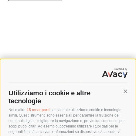
SPEDIZIONI
Utilizziamo i cookie e altre
Conti
COSTI DI SPEDIZIONE
tecnologie
TEMPI DI SPEDIZIONE
POLITICA DI RESO
Noi e altre
15 terze parti
selezionate utilizziamo cookie e tecnologie
simili. Questi strumenti sono essenziali per garantire la fruizione dei
contenuti digitali, migliorare la navigazione e, previo tuo consenso, per
scopi pubblicitari. Ad esempio, potremmo utilizzare i tuoi dati per le
POLICY
seguenti finalità: archiviare informazioni su dispositivo e/o accedervi,