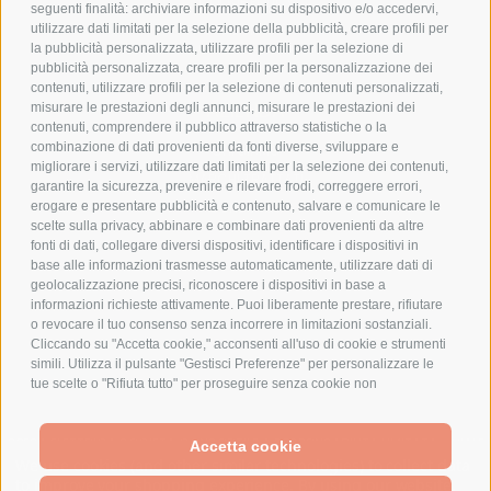
COOKIE POLICY
seguenti finalità: archiviare informazioni su dispositivo e/o accedervi,
PAGAMENTI SICURI
utilizzare dati limitati per la selezione della pubblicità, creare profili per
la pubblicità personalizzata, utilizzare profili per la selezione di
pubblicità personalizzata, creare profili per la personalizzazione dei
contenuti, utilizzare profili per la selezione di contenuti personalizzati,
AZIENDA
misurare le prestazioni degli annunci, misurare le prestazioni dei
contenuti, comprendere il pubblico attraverso statistiche o la
combinazione di dati provenienti da fonti diverse, sviluppare e
CHI SIAMO
migliorare i servizi, utilizzare dati limitati per la selezione dei contenuti,
MARCHI TRATTATI
garantire la sicurezza, prevenire e rilevare frodi, correggere errori,
CONDOMINI
erogare e presentare pubblicità e contenuto, salvare e comunicare le
scelte sulla privacy, abbinare e combinare dati provenienti da altre
fonti di dati, collegare diversi dispositivi, identificare i dispositivi in
base alle informazioni trasmesse automaticamente, utilizzare dati di
geolocalizzazione precisi, riconoscere i dispositivi in base a
informazioni richieste attivamente. Puoi liberamente prestare, rifiutare
Bonifico
o revocare il tuo consenso senza incorrere in limitazioni sostanziali.
Bancario
Cliccando su "Accetta cookie," acconsenti all'uso di cookie e strumenti
simili. Utilizza il pulsante "Gestisci Preferenze" per personalizzare le
tue scelte o "Rifiuta tutto" per proseguire senza cookie non
strettamente necessari. Puoi modificare le tue preferenze in qualsiasi
momento cliccando sul link "Preferenze Cookie" in fondo alla pagina o
SPESA ELETTRICA SOCIETA CONSORTILE A RESPONSABILITA LIMITATA - VIALE
sull'icona dello scudo in basso a sinistra. Le tue preferenze si
Accetta cookie
MILANOFIORI, STRADA 4 - PALAZZO A5 20057, ASSAGO MILANO - PARTITA IVA
We use cookies (and other similar technologies) to collect data
applicheranno al solo dispositivo in uso.
E CODICE FISCALE: 08699710961
to improve your shopping experience.
By using our website,