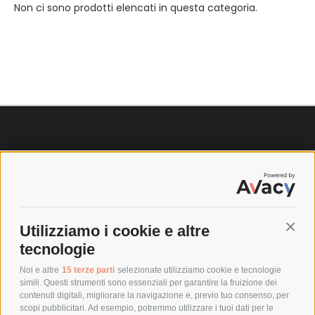
Non ci sono prodotti elencati in questa categoria.
SPEDIZIONI
COSTI DI SPEDIZIONE
TEMPI DI SPEDIZIONE
POLITICA DI RESO
Utilizziamo i cookie e altre
Conti
tecnologie
POLICY
Noi e altre
15 terze parti
selezionate utilizziamo cookie e tecnologie
simili. Questi strumenti sono essenziali per garantire la fruizione dei
contenuti digitali, migliorare la navigazione e, previo tuo consenso, per
PRIVACY POLICY
scopi pubblicitari. Ad esempio, potremmo utilizzare i tuoi dati per le