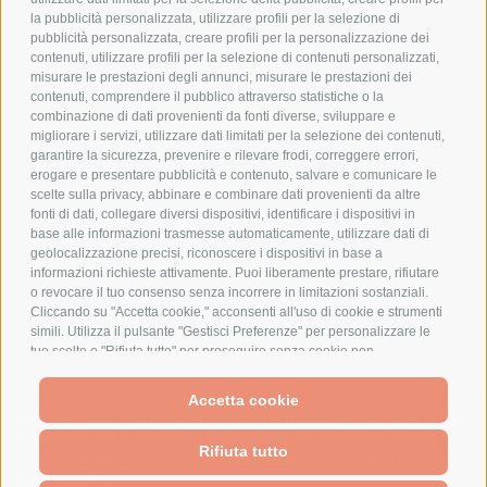
la pubblicità personalizzata, utilizzare profili per la selezione di
pubblicità personalizzata, creare profili per la personalizzazione dei
contenuti, utilizzare profili per la selezione di contenuti personalizzati,
AZIENDA
misurare le prestazioni degli annunci, misurare le prestazioni dei
contenuti, comprendere il pubblico attraverso statistiche o la
CHI SIAMO
combinazione di dati provenienti da fonti diverse, sviluppare e
MARCHI TRATTATI
migliorare i servizi, utilizzare dati limitati per la selezione dei contenuti,
garantire la sicurezza, prevenire e rilevare frodi, correggere errori,
CONDOMINI
erogare e presentare pubblicità e contenuto, salvare e comunicare le
scelte sulla privacy, abbinare e combinare dati provenienti da altre
fonti di dati, collegare diversi dispositivi, identificare i dispositivi in
base alle informazioni trasmesse automaticamente, utilizzare dati di
geolocalizzazione precisi, riconoscere i dispositivi in base a
informazioni richieste attivamente. Puoi liberamente prestare, rifiutare
Bonifico
Bancario
o revocare il tuo consenso senza incorrere in limitazioni sostanziali.
Cliccando su "Accetta cookie," acconsenti all'uso di cookie e strumenti
simili. Utilizza il pulsante "Gestisci Preferenze" per personalizzare le
tue scelte o "Rifiuta tutto" per proseguire senza cookie non
strettamente necessari. Puoi modificare le tue preferenze in qualsiasi
momento cliccando sul link "Preferenze Cookie" in fondo alla pagina o
SPESA ELETTRICA SOCIETA CONSORTILE A RESPONSABILITA LIMITATA - VIALE
Accetta cookie
sull'icona dello scudo in basso a sinistra. Le tue preferenze si
MILANOFIORI, STRADA 4 - PALAZZO A5 20057, ASSAGO MILANO - PARTITA IVA
We use cookies (and other similar technologies) to collect data
applicheranno al solo dispositivo in uso.
E CODICE FISCALE: 08699710961
to improve your shopping experience.
By using our website,
Rifiuta tutto
you're agreeing to the collection of data as described in our
Privacy Policy
.
Powered by
BigCommerce