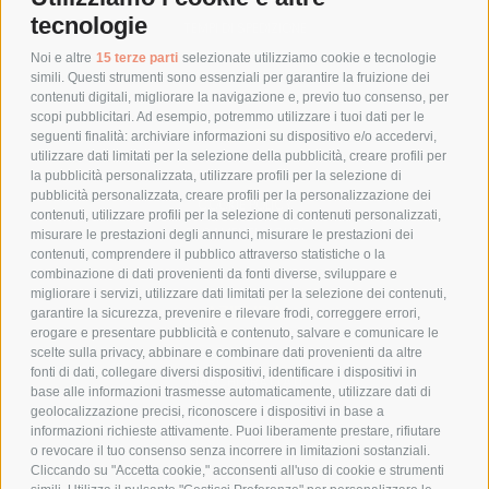
tecnologie
TEMPI DI SPEDIZIONE
POLITICA DI RESO
Noi e altre
15 terze parti
selezionate utilizziamo cookie e tecnologie
simili. Questi strumenti sono essenziali per garantire la fruizione dei
contenuti digitali, migliorare la navigazione e, previo tuo consenso, per
scopi pubblicitari. Ad esempio, potremmo utilizzare i tuoi dati per le
POLICY
seguenti finalità: archiviare informazioni su dispositivo e/o accedervi,
utilizzare dati limitati per la selezione della pubblicità, creare profili per
PRIVACY POLICY
la pubblicità personalizzata, utilizzare profili per la selezione di
pubblicità personalizzata, creare profili per la personalizzazione dei
COOKIE POLICY
contenuti, utilizzare profili per la selezione di contenuti personalizzati,
PAGAMENTI SICURI
misurare le prestazioni degli annunci, misurare le prestazioni dei
contenuti, comprendere il pubblico attraverso statistiche o la
combinazione di dati provenienti da fonti diverse, sviluppare e
migliorare i servizi, utilizzare dati limitati per la selezione dei contenuti,
AZIENDA
garantire la sicurezza, prevenire e rilevare frodi, correggere errori,
erogare e presentare pubblicità e contenuto, salvare e comunicare le
CHI SIAMO
scelte sulla privacy, abbinare e combinare dati provenienti da altre
fonti di dati, collegare diversi dispositivi, identificare i dispositivi in
MARCHI TRATTATI
base alle informazioni trasmesse automaticamente, utilizzare dati di
CONDOMINI
geolocalizzazione precisi, riconoscere i dispositivi in base a
informazioni richieste attivamente. Puoi liberamente prestare, rifiutare
o revocare il tuo consenso senza incorrere in limitazioni sostanziali.
Cliccando su "Accetta cookie," acconsenti all'uso di cookie e strumenti