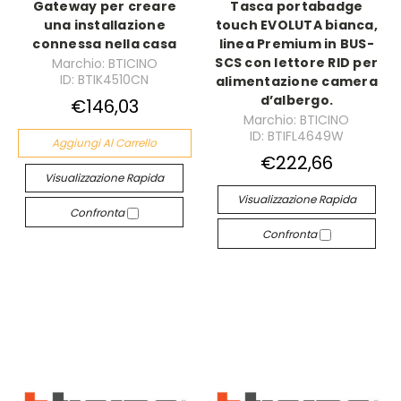
Gateway per creare
Tasca portabadge
una installazione
touch EVOLUTA bianca,
connessa nella casa
linea Premium in BUS-
SCS con lettore RID per
Marchio: BTICINO
ID: BTIK4510CN
alimentazione camera
d’albergo.
€146,03
Marchio: BTICINO
ID: BTIFL4649W
Aggiungi Al Carrello
€222,66
Visualizzazione Rapida
Visualizzazione Rapida
Confronta
Confronta