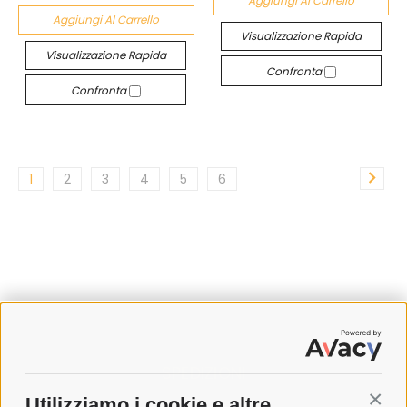
Aggiungi Al Carrello
Aggiungi Al Carrello
Visualizzazione Rapida
Visualizzazione Rapida
Confronta
Confronta
1
2
3
4
5
6
SPEDIZIONI
Utilizziamo i cookie e altre
Conti
COSTI DI SPEDIZIONE