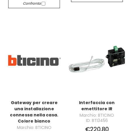
Confronta
Gateway per creare
Interfaccia con
una installazione
emettitore IR
connessa nella casa.
Marchio: BTICINO
ID: BTI3456
Colore bianco
Marchio: BTICINO
€220,80