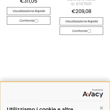
€311,05
ID: BTI375011
€209,08
Visualizzazione Rapida
Confronta
Visualizzazione Rapida
Confronta
SPEDIZIONI
Utilizziamo i cookie e altre
Conti
COSTI DI SPEDIZIONE