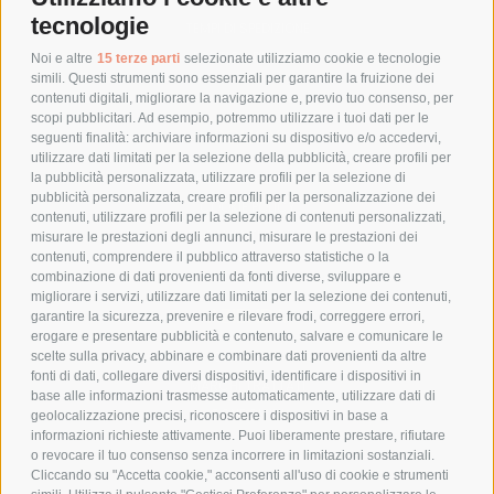
tecnologie
TEMPI DI SPEDIZIONE
POLITICA DI RESO
Noi e altre
15 terze parti
selezionate utilizziamo cookie e tecnologie
simili. Questi strumenti sono essenziali per garantire la fruizione dei
contenuti digitali, migliorare la navigazione e, previo tuo consenso, per
scopi pubblicitari. Ad esempio, potremmo utilizzare i tuoi dati per le
POLICY
seguenti finalità: archiviare informazioni su dispositivo e/o accedervi,
utilizzare dati limitati per la selezione della pubblicità, creare profili per
PRIVACY POLICY
la pubblicità personalizzata, utilizzare profili per la selezione di
pubblicità personalizzata, creare profili per la personalizzazione dei
COOKIE POLICY
contenuti, utilizzare profili per la selezione di contenuti personalizzati,
PAGAMENTI SICURI
misurare le prestazioni degli annunci, misurare le prestazioni dei
contenuti, comprendere il pubblico attraverso statistiche o la
combinazione di dati provenienti da fonti diverse, sviluppare e
migliorare i servizi, utilizzare dati limitati per la selezione dei contenuti,
AZIENDA
garantire la sicurezza, prevenire e rilevare frodi, correggere errori,
erogare e presentare pubblicità e contenuto, salvare e comunicare le
CHI SIAMO
scelte sulla privacy, abbinare e combinare dati provenienti da altre
fonti di dati, collegare diversi dispositivi, identificare i dispositivi in
MARCHI TRATTATI
base alle informazioni trasmesse automaticamente, utilizzare dati di
CONDOMINI
geolocalizzazione precisi, riconoscere i dispositivi in base a
informazioni richieste attivamente. Puoi liberamente prestare, rifiutare
o revocare il tuo consenso senza incorrere in limitazioni sostanziali.
Cliccando su "Accetta cookie," acconsenti all'uso di cookie e strumenti