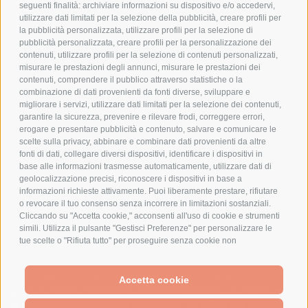
COOKIE POLICY
seguenti finalità: archiviare informazioni su dispositivo e/o accedervi,
PAGAMENTI SICURI
utilizzare dati limitati per la selezione della pubblicità, creare profili per
la pubblicità personalizzata, utilizzare profili per la selezione di
pubblicità personalizzata, creare profili per la personalizzazione dei
contenuti, utilizzare profili per la selezione di contenuti personalizzati,
AZIENDA
misurare le prestazioni degli annunci, misurare le prestazioni dei
contenuti, comprendere il pubblico attraverso statistiche o la
combinazione di dati provenienti da fonti diverse, sviluppare e
CHI SIAMO
migliorare i servizi, utilizzare dati limitati per la selezione dei contenuti,
MARCHI TRATTATI
garantire la sicurezza, prevenire e rilevare frodi, correggere errori,
CONDOMINI
erogare e presentare pubblicità e contenuto, salvare e comunicare le
scelte sulla privacy, abbinare e combinare dati provenienti da altre
fonti di dati, collegare diversi dispositivi, identificare i dispositivi in
base alle informazioni trasmesse automaticamente, utilizzare dati di
geolocalizzazione precisi, riconoscere i dispositivi in base a
informazioni richieste attivamente. Puoi liberamente prestare, rifiutare
Bonifico
o revocare il tuo consenso senza incorrere in limitazioni sostanziali.
Bancario
Cliccando su "Accetta cookie," acconsenti all'uso di cookie e strumenti
simili. Utilizza il pulsante "Gestisci Preferenze" per personalizzare le
tue scelte o "Rifiuta tutto" per proseguire senza cookie non
strettamente necessari. Puoi modificare le tue preferenze in qualsiasi
momento cliccando sul link "Preferenze Cookie" in fondo alla pagina o
SPESA ELETTRICA SOCIETA CONSORTILE A RESPONSABILITA LIMITATA - VIALE
sull'icona dello scudo in basso a sinistra. Le tue preferenze si
Accetta cookie
MILANOFIORI, STRADA 4 - PALAZZO A5 20057, ASSAGO MILANO - PARTITA IVA
We use cookies (and other similar technologies) to collect data
applicheranno al solo dispositivo in uso.
E CODICE FISCALE: 08699710961
to improve your shopping experience.
By using our website,