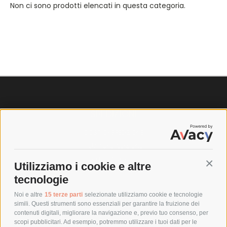
Non ci sono prodotti elencati in questa categoria.
SPEDIZIONI
COSTI DI SPEDIZIONE
TEMPI DI SPEDIZIONE
POLITICA DI RESO
Utilizziamo i cookie e altre
Conti
tecnologie
POLICY
Noi e altre
15 terze parti
selezionate utilizziamo cookie e tecnologie
simili. Questi strumenti sono essenziali per garantire la fruizione dei
contenuti digitali, migliorare la navigazione e, previo tuo consenso, per
PRIVACY POLICY
scopi pubblicitari. Ad esempio, potremmo utilizzare i tuoi dati per le