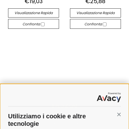
€19,03
€25,88
Visualizzazione Rapida
Visualizzazione Rapida
Confronta
Confronta
SPEDIZIONI
Utilizziamo i cookie e altre
Conti
COSTI DI SPEDIZIONE
tecnologie
TEMPI DI SPEDIZIONE