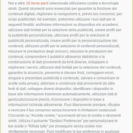
POLITICA DI RESO
Noi e altre
15 terze parti
selezionate utilizziamo cookie e tecnologie
simili. Questi strumenti sono essenziali per garantire la fruizione dei
contenuti digitali, migliorare la navigazione e, previo tuo consenso, per
scopi pubblicitari. Ad esempio, potremmo utilizzare i tuoi dati per le
POLICY
seguenti finalità: archiviare informazioni su dispositivo e/o accedervi,
utilizzare dati limitati per la selezione della pubblicità, creare profili per
PRIVACY POLICY
la pubblicità personalizzata, utilizzare profili per la selezione di
pubblicità personalizzata, creare profili per la personalizzazione dei
COOKIE POLICY
contenuti, utilizzare profili per la selezione di contenuti personalizzati,
PAGAMENTI SICURI
misurare le prestazioni degli annunci, misurare le prestazioni dei
contenuti, comprendere il pubblico attraverso statistiche o la
combinazione di dati provenienti da fonti diverse, sviluppare e
migliorare i servizi, utilizzare dati limitati per la selezione dei contenuti,
AZIENDA
garantire la sicurezza, prevenire e rilevare frodi, correggere errori,
erogare e presentare pubblicità e contenuto, salvare e comunicare le
CHI SIAMO
scelte sulla privacy, abbinare e combinare dati provenienti da altre
fonti di dati, collegare diversi dispositivi, identificare i dispositivi in
MARCHI TRATTATI
base alle informazioni trasmesse automaticamente, utilizzare dati di
CONDOMINI
geolocalizzazione precisi, riconoscere i dispositivi in base a
informazioni richieste attivamente. Puoi liberamente prestare, rifiutare
o revocare il tuo consenso senza incorrere in limitazioni sostanziali.
Cliccando su "Accetta cookie," acconsenti all'uso di cookie e strumenti
simili. Utilizza il pulsante "Gestisci Preferenze" per personalizzare le
tue scelte o "Rifiuta tutto" per proseguire senza cookie non
Bonifico
strettamente necessari. Puoi modificare le tue preferenze in qualsiasi