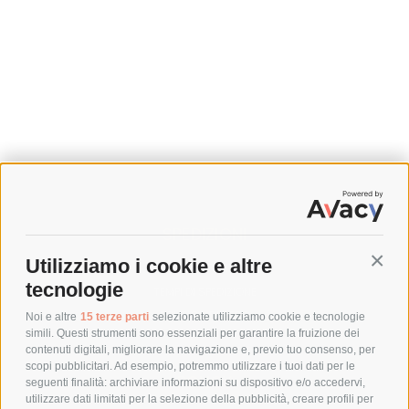
SPEDIZIONI
Utilizziamo i cookie e altre
Conti
COSTI DI SPEDIZIONE
tecnologie
TEMPI DI SPEDIZIONE
POLITICA DI RESO
Noi e altre
15 terze parti
selezionate utilizziamo cookie e tecnologie
simili. Questi strumenti sono essenziali per garantire la fruizione dei
contenuti digitali, migliorare la navigazione e, previo tuo consenso, per
scopi pubblicitari. Ad esempio, potremmo utilizzare i tuoi dati per le
POLICY
seguenti finalità: archiviare informazioni su dispositivo e/o accedervi,
utilizzare dati limitati per la selezione della pubblicità, creare profili per