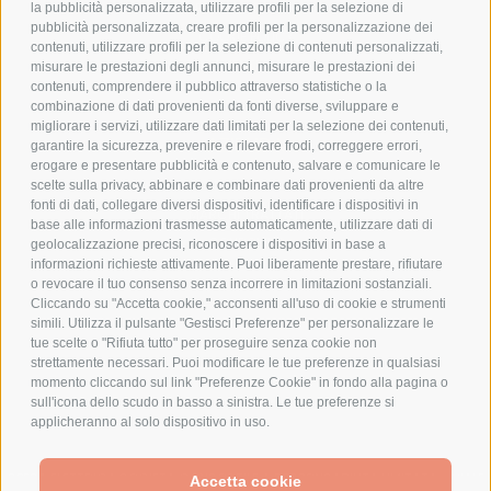
PRIVACY POLICY
la pubblicità personalizzata, utilizzare profili per la selezione di
pubblicità personalizzata, creare profili per la personalizzazione dei
COOKIE POLICY
contenuti, utilizzare profili per la selezione di contenuti personalizzati,
PAGAMENTI SICURI
misurare le prestazioni degli annunci, misurare le prestazioni dei
contenuti, comprendere il pubblico attraverso statistiche o la
combinazione di dati provenienti da fonti diverse, sviluppare e
migliorare i servizi, utilizzare dati limitati per la selezione dei contenuti,
AZIENDA
garantire la sicurezza, prevenire e rilevare frodi, correggere errori,
erogare e presentare pubblicità e contenuto, salvare e comunicare le
CHI SIAMO
scelte sulla privacy, abbinare e combinare dati provenienti da altre
fonti di dati, collegare diversi dispositivi, identificare i dispositivi in
MARCHI TRATTATI
base alle informazioni trasmesse automaticamente, utilizzare dati di
CONDOMINI
geolocalizzazione precisi, riconoscere i dispositivi in base a
informazioni richieste attivamente. Puoi liberamente prestare, rifiutare
o revocare il tuo consenso senza incorrere in limitazioni sostanziali.
Cliccando su "Accetta cookie," acconsenti all'uso di cookie e strumenti
simili. Utilizza il pulsante "Gestisci Preferenze" per personalizzare le
tue scelte o "Rifiuta tutto" per proseguire senza cookie non
Bonifico
strettamente necessari. Puoi modificare le tue preferenze in qualsiasi
Bancario
momento cliccando sul link "Preferenze Cookie" in fondo alla pagina o
sull'icona dello scudo in basso a sinistra. Le tue preferenze si
applicheranno al solo dispositivo in uso.
SPESA ELETTRICA SOCIETA CONSORTILE A RESPONSABILITA LIMITATA - VIALE
Accetta cookie