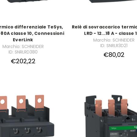
rmico differenziale TeSys,
Relè di sovraccarico termi
-80A classe 10, Connessioni
LRD - 12...18 A - classe 
EverLink
Marchio: SCHNEIDER
ID: SNRLR3D21
Marchio: SCHNEIDER
ID: SNRLRD380
€80,02
€202,22