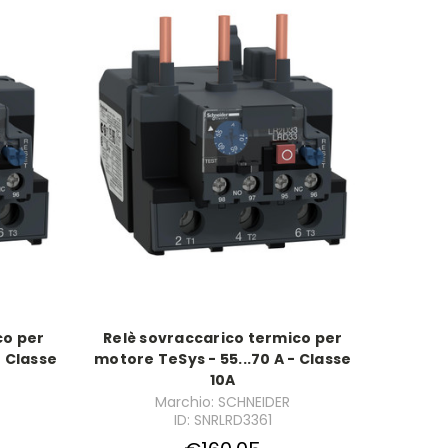
co per
Relè sovraccarico termico per
- Classe
motore TeSys - 55...70 A - Classe
10A
Marchio: SCHNEIDER
ID: SNRLRD3361