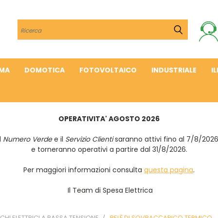
Cerca
IMA
DOMOTICA
FOTOVOLTAICO
INDUSTRIALE
I
OPERATIVITA' AGOSTO 2026
Il
Numero Verde
e il
Servizio Clienti
saranno attivi fino al 7/8/202
e torneranno operativi a partire dal 31/8/2026.
Per maggiori informazioni consulta
questa pagina
.
Il Team di Spesa Elettrica
HI ELETTRICI A BASSA TENSIONE
RELÈ DI SOVRACCARICO TERMICO