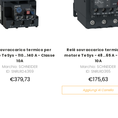
sovraccarico termico per
Relè sovraccarico termi
TeSys - 110...140 A - Classe
motore TeSys - 48...65 A -
10A
10A
Marchio: SCHNEIDER
Marchio: SCHNEIDER
ID: SNRLRD4369
ID: SNRLRD365
€379,73
€175,63
Aggiungi Al Carrello