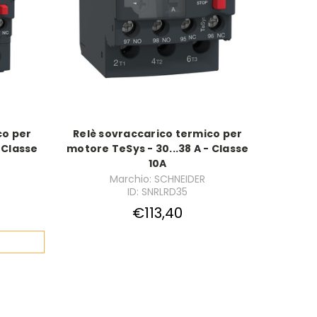
co per
Relè sovraccarico termico per
 Classe
motore TeSys - 30...38 A - Classe
10A
Marchio: SCHNEIDER
ID: SNRLRD35
€113,40