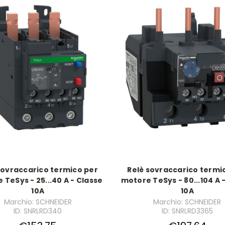
sovraccarico termico per
Relè sovraccarico termi
 TeSys - 25...40 A - Classe
motore TeSys - 80...104 A 
10A
10A
Marchio: SCHNEIDER
Marchio: SCHNEIDER
ID: SNRLRD340
ID: SNRLRD3365