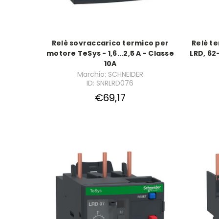
Relè sovraccarico termico per
Relè te
motore TeSys - 1,6...2,5 A - Classe
LRD, 62
10A
Marchio: SCHNEIDER
ID: SNRLRD076
€69,17