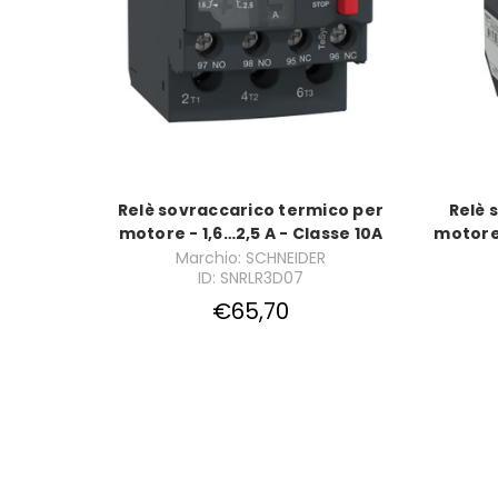
Relè sovraccarico termico per
Relè 
motore - 1,6…2,5 A - Classe 10A
motore 
Marchio: SCHNEIDER
ID: SNRLR3D07
€65,70