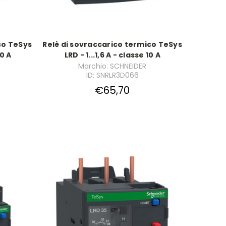
co TeSys
Relè di sovraccarico termico TeSys
10 A
LRD - 1...1,6 A - classe 10 A
Marchio: SCHNEIDER
ID: SNRLR3D066
€65,70