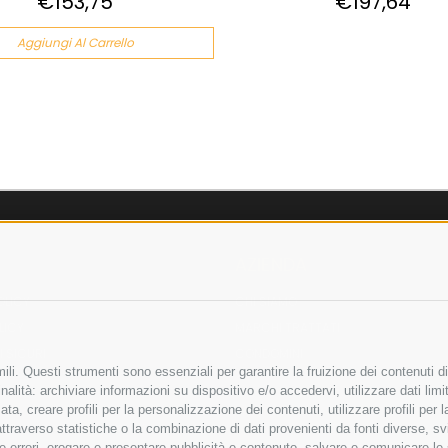
€153,75
€197,64
Aggiungi Al Carrello
AZIENDA
OLICY
CHI SIAMO
LICY
MARCHI TRATTATI
 SICURI
CONDOMINI
li. Questi strumenti sono essenziali per garantire la fruizione dei contenuti di
alità: archiviare informazioni su dispositivo e/o accedervi, utilizzare dati limita
zata, creare profili per la personalizzazione dei contenuti, utilizzare profili per
raverso statistiche o la combinazione di dati provenienti da fonti diverse, svilu
ere errori, erogare e presentare pubblicità e contenuto, salvare e comunicare le