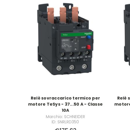
Relè sovraccarico termico per
Relè 
motore TeSys - 37...50 A - Classe
motore
10A
Marchio: SCHNEIDER
ID: SNRLRD350