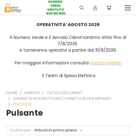
NUMERO
VERDE
GRATUITO
800 301 800
OPERATIVITA' AGOSTO 2026
Il
Numero Verde
e il
Servizio Clienti
saranno attivi fino al
7/8/2026
e torneranno operativi a partire dal 31/8/2026.
Per maggiori informazioni consulta
questa pagina
.
Il Team di Spesa Elettrica
HOME
MARCHI
CATALOGO URMET
GAMME DI INTERRUTTORI/CONNETTORI PER IMPIANTI
PULSANTE
Pulsante
Ordina per: