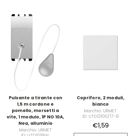
Pulsante a tirante con
Copriforo, 2 moduli,
1,5 m cordone e
bianco
pomello, morsetti a
Marchio: URMET
ID: UTD12100/17-9
vite, 1 modulo, 1P NO 10A,
Nea, alluminio
€1,59
Marchio: URMET
ID: UTD10118AL