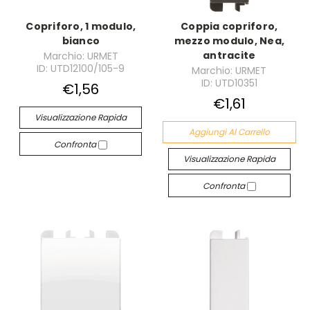
Copriforo, 1 modulo,
Coppia copriforo,
bianco
mezzo modulo, Nea,
antracite
Marchio: URMET
ID: UTD12100/105-9
Marchio: URMET
ID: UTD10351
€1,56
€1,61
Visualizzazione Rapida
Aggiungi Al Carrello
Confronta
Visualizzazione Rapida
Confronta