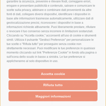
AZIENDA
garantire la sicurezza, prevenire e rilevare frodi, correggere errori,
erogare e presentare pubblicità e contenuto, salvare e comunicare le
CHI SIAMO
scelte sulla privacy, abbinare e combinare dati provenienti da altre
fonti di dati, collegare diversi dispositivi, identificare i dispositivi in
MARCHI TRATTATI
base alle informazioni trasmesse automaticamente, utilizzare dati di
CONDOMINI
geolocalizzazione precisi, riconoscere i dispositivi in base a
informazioni richieste attivamente. Puoi liberamente prestare, rifiutare
o revocare il tuo consenso senza incorrere in limitazioni sostanziali.
Cliccando su "Accetta cookie," acconsenti all'uso di cookie e strumenti
simili. Utilizza il pulsante "Gestisci Preferenze" per personalizzare le
tue scelte o "Rifiuta tutto" per proseguire senza cookie non
Bonifico
strettamente necessari. Puoi modificare le tue preferenze in qualsiasi
Bancario
momento cliccando sul link "Preferenze Cookie" in fondo alla pagina o
sull'icona dello scudo in basso a sinistra. Le tue preferenze si
applicheranno al solo dispositivo in uso.
SPESA ELETTRICA SOCIETA CONSORTILE A RESPONSABILITA LIMITATA - VIALE
Accetta cookie
MILANOFIORI, STRADA 4 - PALAZZO A5 20057, ASSAGO MILANO - PARTITA IVA
We use cookies (and other similar technologies) to collect data
E CODICE FISCALE: 08699710961
to improve your shopping experience.
By using our website,
Rifiuta tutto
you're agreeing to the collection of data as described in our
Privacy Policy
.
Powered by
BigCommerce
Created by
Lone Star Templates
Maggiori informazioni
© 2026 Spesa Elettrica
Settings
Reject all
Accept All Cookies