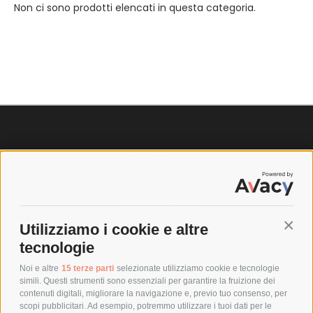
Non ci sono prodotti elencati in questa categoria.
SPEDIZIONI
COSTI DI SPEDIZIONE
TEMPI DI SPEDIZIONE
POLITICA DI RESO
Utilizziamo i cookie e altre
Conti
tecnologie
POLICY
Noi e altre
15 terze parti
selezionate utilizziamo cookie e tecnologie
simili. Questi strumenti sono essenziali per garantire la fruizione dei
contenuti digitali, migliorare la navigazione e, previo tuo consenso, per
PRIVACY POLICY
scopi pubblicitari. Ad esempio, potremmo utilizzare i tuoi dati per le