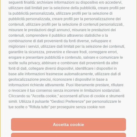
COOKIE POLICY
seguenti finalità: archiviare informazioni su dispositivo e/o accedervi,
PAGAMENTI SICURI
utilizzare dati limitati per la selezione della pubblicità, creare profili per
la pubblicità personalizzata, utilizzare profili per la selezione di
pubblicità personalizzata, creare profili per la personalizzazione dei
contenuti, utilizzare profili per la selezione di contenuti personalizzati,
AZIENDA
misurare le prestazioni degli annunci, misurare le prestazioni dei
contenuti, comprendere il pubblico attraverso statistiche o la
combinazione di dati provenienti da fonti diverse, sviluppare e
CHI SIAMO
migliorare i servizi, utilizzare dati limitati per la selezione dei contenuti,
MARCHI TRATTATI
garantire la sicurezza, prevenire e rilevare frodi, correggere errori,
CONDOMINI
erogare e presentare pubblicità e contenuto, salvare e comunicare le
scelte sulla privacy, abbinare e combinare dati provenienti da altre
fonti di dati, collegare diversi dispositivi, identificare i dispositivi in
base alle informazioni trasmesse automaticamente, utilizzare dati di
geolocalizzazione precisi, riconoscere i dispositivi in base a
informazioni richieste attivamente. Puoi liberamente prestare, rifiutare
Bonifico
o revocare il tuo consenso senza incorrere in limitazioni sostanziali.
Bancario
Cliccando su "Accetta cookie," acconsenti all'uso di cookie e strumenti
simili. Utilizza il pulsante "Gestisci Preferenze" per personalizzare le
tue scelte o "Rifiuta tutto" per proseguire senza cookie non
strettamente necessari. Puoi modificare le tue preferenze in qualsiasi
momento cliccando sul link "Preferenze Cookie" in fondo alla pagina o
SPESA ELETTRICA SOCIETA CONSORTILE A RESPONSABILITA LIMITATA - VIALE
sull'icona dello scudo in basso a sinistra. Le tue preferenze si
Accetta cookie
MILANOFIORI, STRADA 4 - PALAZZO A5 20057, ASSAGO MILANO - PARTITA IVA
We use cookies (and other similar technologies) to collect data
applicheranno al solo dispositivo in uso.
E CODICE FISCALE: 08699710961
to improve your shopping experience.
By using our website,