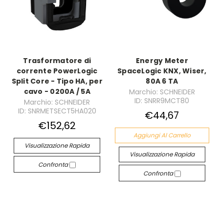
Trasformatore di
Energy Meter
corrente PowerLogic
SpaceLogic KNX, Wiser,
Split Core - Tipo HA, per
80A 6 TA
cavo - 0200A / 5A
Marchio: SCHNEIDER
ID: SNRR9MCT80
Marchio: SCHNEIDER
ID: SNRMETSECT5HA020
€44,67
€152,62
Aggiungi Al Carrello
Visualizzazione Rapida
Visualizzazione Rapida
Confronta
Confronta