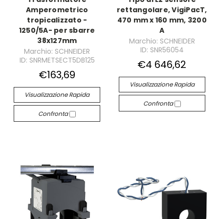
Amperometrico
rettangolare, VigiPacT,
tropicalizzato -
470 mm x 160 mm, 3200
1250/5A- per sbarre
A
38x127mm
Marchio: SCHNEIDER
ID: SNR56054
Marchio: SCHNEIDER
ID: SNRMETSECT5DB125
€4 646,62
€163,69
Visualizzazione Rapida
Visualizzazione Rapida
Confronta
Confronta