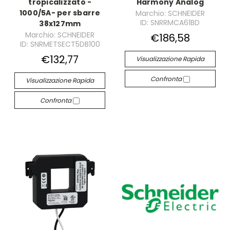
tropicalizzato -
Harmony Analog
1000/5A- per sbarre
Marchio: SCHNEIDER
ID: SNRRMCA61BD
38x127mm
Marchio: SCHNEIDER
€186,58
ID: SNRMETSECT5DB100
€132,77
Visualizzazione Rapida
Confronta
Visualizzazione Rapida
Confronta