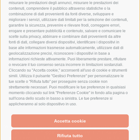
PAGAMENTI SICURI
misurare le prestazioni degli annunci, misurare le prestazioni dei
contenuti, comprendere il pubblico attraverso statistiche o la
combinazione di dati provenienti da fonti diverse, sviluppare e
migliorare i servizi, utilizzare dati limitati per la selezione dei contenuti,
AZIENDA
garantire la sicurezza, prevenire e rilevare frodi, correggere errori,
erogare e presentare pubblicità e contenuto, salvare e comunicare le
CHI SIAMO
scelte sulla privacy, abbinare e combinare dati provenienti da altre
fonti di dati, collegare diversi dispositivi, identificare i dispositivi in
MARCHI TRATTATI
base alle informazioni trasmesse automaticamente, utilizzare dati di
CONDOMINI
geolocalizzazione precisi, riconoscere i dispositivi in base a
informazioni richieste attivamente. Puoi liberamente prestare, rifiutare
o revocare il tuo consenso senza incorrere in limitazioni sostanziali.
Cliccando su "Accetta cookie," acconsenti all'uso di cookie e strumenti
simili. Utilizza il pulsante "Gestisci Preferenze" per personalizzare le
tue scelte o "Rifiuta tutto" per proseguire senza cookie non
Bonifico
strettamente necessari. Puoi modificare le tue preferenze in qualsiasi
Bancario
momento cliccando sul link "Preferenze Cookie" in fondo alla pagina o
sull'icona dello scudo in basso a sinistra. Le tue preferenze si
applicheranno al solo dispositivo in uso.
SPESA ELETTRICA SOCIETA CONSORTILE A RESPONSABILITA LIMITATA - VIALE
Accetta cookie
MILANOFIORI, STRADA 4 - PALAZZO A5 20057, ASSAGO MILANO - PARTITA IVA
We use cookies (and other similar technologies) to collect data
E CODICE FISCALE: 08699710961
to improve your shopping experience.
By using our website,
Rifiuta tutto
you're agreeing to the collection of data as described in our