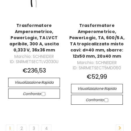
Trasformatore
Trasformatore
Amperometrico,
Amperometrico,
PowerLogic, TA LVCT
PowerLogic, TA, 600/5 A,
apribile, 300 A, uscita
TA tropicalizzato misto
0,333 V, 36x36 mm
cavi: d=40 mm, sbarre:
12x50 mm, 20x40 mm
Marchio: SCHNEIDER
ID: SNRMETSECTLV2030U
Marchio: SCHNEIDER
ID: SNRMETSECT5MD060
€236,53
€52,99
Visualizzazione Rapida
Visualizzazione Rapida
Confronta
Confronta
1
2
3
4