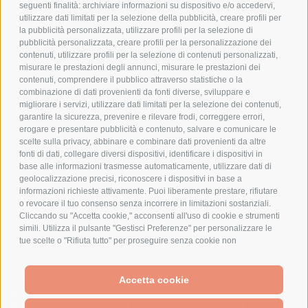
COOKIE POLICY
seguenti finalità: archiviare informazioni su dispositivo e/o accedervi,
PAGAMENTI SICURI
utilizzare dati limitati per la selezione della pubblicità, creare profili per
la pubblicità personalizzata, utilizzare profili per la selezione di
pubblicità personalizzata, creare profili per la personalizzazione dei
contenuti, utilizzare profili per la selezione di contenuti personalizzati,
AZIENDA
misurare le prestazioni degli annunci, misurare le prestazioni dei
contenuti, comprendere il pubblico attraverso statistiche o la
combinazione di dati provenienti da fonti diverse, sviluppare e
CHI SIAMO
migliorare i servizi, utilizzare dati limitati per la selezione dei contenuti,
MARCHI TRATTATI
garantire la sicurezza, prevenire e rilevare frodi, correggere errori,
CONDOMINI
erogare e presentare pubblicità e contenuto, salvare e comunicare le
scelte sulla privacy, abbinare e combinare dati provenienti da altre
fonti di dati, collegare diversi dispositivi, identificare i dispositivi in
base alle informazioni trasmesse automaticamente, utilizzare dati di
geolocalizzazione precisi, riconoscere i dispositivi in base a
informazioni richieste attivamente. Puoi liberamente prestare, rifiutare
Bonifico
o revocare il tuo consenso senza incorrere in limitazioni sostanziali.
Bancario
Cliccando su "Accetta cookie," acconsenti all'uso di cookie e strumenti
simili. Utilizza il pulsante "Gestisci Preferenze" per personalizzare le
tue scelte o "Rifiuta tutto" per proseguire senza cookie non
strettamente necessari. Puoi modificare le tue preferenze in qualsiasi
momento cliccando sul link "Preferenze Cookie" in fondo alla pagina o
SPESA ELETTRICA SOCIETA CONSORTILE A RESPONSABILITA LIMITATA - VIALE
sull'icona dello scudo in basso a sinistra. Le tue preferenze si
Accetta cookie
MILANOFIORI, STRADA 4 - PALAZZO A5 20057, ASSAGO MILANO - PARTITA IVA
We use cookies (and other similar technologies) to collect data
applicheranno al solo dispositivo in uso.
E CODICE FISCALE: 08699710961
to improve your shopping experience.
By using our website,