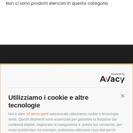
Non ci sono prodotti elencati in questa categoria.
SPEDIZIONI
COSTI DI SPEDIZIONE
TEMPI DI SPEDIZIONE
POLITICA DI RESO
Utilizziamo i cookie e altre
Conti
tecnologie
POLICY
Noi e altre
15 terze parti
selezionate utilizziamo cookie e tecnologie
simili. Questi strumenti sono essenziali per garantire la fruizione dei
contenuti digitali, migliorare la navigazione e, previo tuo consenso, per
PRIVACY POLICY
scopi pubblicitari. Ad esempio, potremmo utilizzare i tuoi dati per le