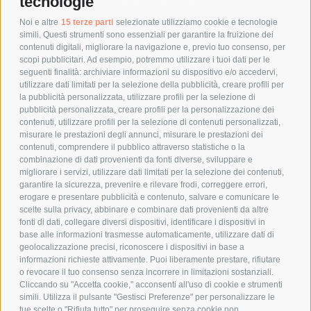
tecnologie
TEMPI DI SPEDIZIONE
POLITICA DI RESO
Noi e altre
15 terze parti
selezionate utilizziamo cookie e tecnologie
simili. Questi strumenti sono essenziali per garantire la fruizione dei
contenuti digitali, migliorare la navigazione e, previo tuo consenso, per
scopi pubblicitari. Ad esempio, potremmo utilizzare i tuoi dati per le
POLICY
seguenti finalità: archiviare informazioni su dispositivo e/o accedervi,
utilizzare dati limitati per la selezione della pubblicità, creare profili per
PRIVACY POLICY
la pubblicità personalizzata, utilizzare profili per la selezione di
pubblicità personalizzata, creare profili per la personalizzazione dei
COOKIE POLICY
contenuti, utilizzare profili per la selezione di contenuti personalizzati,
PAGAMENTI SICURI
misurare le prestazioni degli annunci, misurare le prestazioni dei
contenuti, comprendere il pubblico attraverso statistiche o la
combinazione di dati provenienti da fonti diverse, sviluppare e
migliorare i servizi, utilizzare dati limitati per la selezione dei contenuti,
AZIENDA
garantire la sicurezza, prevenire e rilevare frodi, correggere errori,
erogare e presentare pubblicità e contenuto, salvare e comunicare le
CHI SIAMO
scelte sulla privacy, abbinare e combinare dati provenienti da altre
fonti di dati, collegare diversi dispositivi, identificare i dispositivi in
MARCHI TRATTATI
base alle informazioni trasmesse automaticamente, utilizzare dati di
CONDOMINI
geolocalizzazione precisi, riconoscere i dispositivi in base a
informazioni richieste attivamente. Puoi liberamente prestare, rifiutare
o revocare il tuo consenso senza incorrere in limitazioni sostanziali.
Cliccando su "Accetta cookie," acconsenti all'uso di cookie e strumenti
simili. Utilizza il pulsante "Gestisci Preferenze" per personalizzare le
tue scelte o "Rifiuta tutto" per proseguire senza cookie non