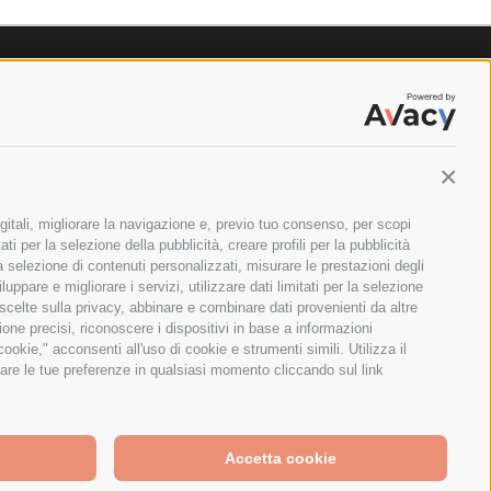
Contin
gitali, migliorare la navigazione e, previo tuo consenso, per scopi
ti per la selezione della pubblicità, creare profili per la pubblicità
 la selezione di contenuti personalizzati, misurare le prestazioni degli
ppare e migliorare i servizi, utilizzare dati limitati per la selezione
 scelte sulla privacy, abbinare e combinare dati provenienti da altre
zione precisi, riconoscere i dispositivi in base a informazioni
okie," acconsenti all'uso di cookie e strumenti simili. Utilizza il
are le tue preferenze in qualsiasi momento cliccando sul link
ILANO - PARTITA IVA E CODICE FISCALE: 08699710961
greeing to the collection of data as described in our
Privacy
Accetta cookie