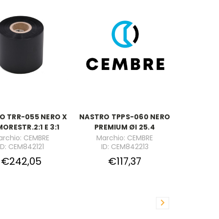
O TRR-055 NERO X
NASTRO TPPS-060 NERO
ORESTR.2:1 E 3:1
PREMIUM ØI 25.4
archio: CEMBRE
Marchio: CEMBRE
ID: CEM842121
ID: CEM842213
€242,05
€117,37