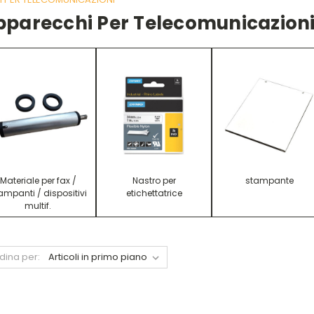
pparecchi Per Telecomunicazion
Materiale per fax /
Nastro per
stampante
ampanti / dispositivi
etichettatrice
multif.
dina per: