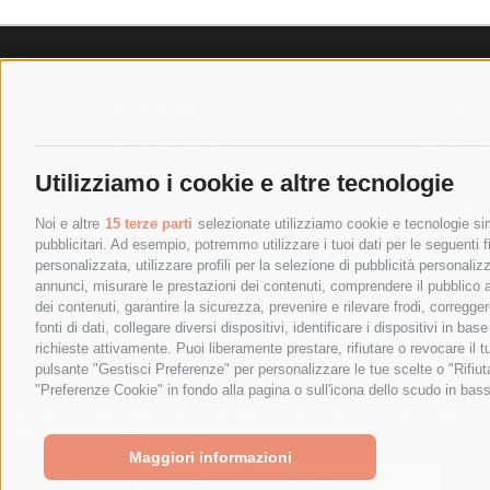
SPEDIZIONI
POLICY
COSTI DI SPEDIZIONE
PRIVACY P
TEMPI DI SPEDIZIONE
COOKIE PO
Utilizziamo i cookie e altre tecnologie
POLITICA DI RESO
PAGAMENTI
Noi e altre
15 terze parti
selezionate utilizziamo cookie e tecnologie simi
pubblicitari. Ad esempio, potremmo utilizzare i tuoi dati per le seguenti fin
personalizzata, utilizzare profili per la selezione di pubblicità personaliz
annunci, misurare le prestazioni dei contenuti, comprendere il pubblico att
dei contenuti, garantire la sicurezza, prevenire e rilevare frodi, corregg
fonti di dati, collegare diversi dispositivi, identificare i dispositivi in 
richieste attivamente. Puoi liberamente prestare, rifiutare o revocare il 
pulsante "Gestisci Preferenze" per personalizzare le tue scelte o "Rifiu
"Preferenze Cookie" in fondo alla pagina o sull'icona dello scudo in bass
SPESA ELETTRICA SOCIETA CONSORTILE A RESPONSABIL
We use cookies (and other similar technologies) to collect data 
Policy
.
Maggiori informazioni
Settings
Reject all
Accept All Cookies