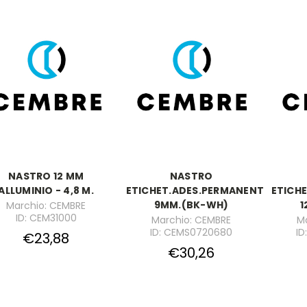
NASTRO 12 MM
NASTRO
ALLUMINIO - 4,8 M.
ETICHET.ADES.PERMANENTE
ETICH
9MM.(BK-WH)
1
Marchio: CEMBRE
ID: CEM31000
Marchio: CEMBRE
M
ID: CEMS0720680
ID
€23,88
€30,26