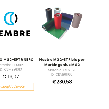
O MG2-EPTR NERO
Nastro MG2-ETR blu per
Markingenius MG2
archio: CEMBRE
ID: CEM991613
Marchio: CEMBRE
ID: CEM991601
€119,07
€230,58
giungi Al Carrello