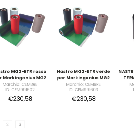
stro MG2-ETR rosso
Nastro MG2-ETR verde
NASTR
r Markingenius MG2
per Markingenius MG2
TERM
Marchio: CEMBRE
Marchio: CEMBRE
M
ID: CEM991602
ID: CEM991603
€230,58
€230,58
2
3