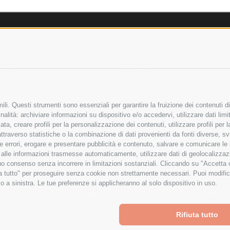
AZIENDA
OLICY
CHI SIAMO
LICY
MARCHI TRATTATI
 SICURI
CONDOMINI
li. Questi strumenti sono essenziali per garantire la fruizione dei contenuti di
alità: archiviare informazioni su dispositivo e/o accedervi, utilizzare dati limita
zata, creare profili per la personalizzazione dei contenuti, utilizzare profili per
raverso statistiche o la combinazione di dati provenienti da fonti diverse, svilu
Bonifico
ere errori, erogare e presentare pubblicità e contenuto, salvare e comunicare le
Bancario
base alle informazioni trasmesse automaticamente, utilizzare dati di geolocalizza
tuo consenso senza incorrere in limitazioni sostanziali. Cliccando su "Accetta co
ta tutto" per proseguire senza cookie non strettamente necessari. Puoi modific
o a sinistra. Le tue preferenze si applicheranno al solo dispositivo in uso.
ITA LIMITATA - VIALE MILANOFIORI, STRADA 4 - PALAZZO A5 20057, ASSAGO M
to improve your shopping experience.
By using our website, you're a
Powered by
BigCommerce
Rifiuta tutto
Created by
Lone Star Templates
© 2026 Spesa Elettrica