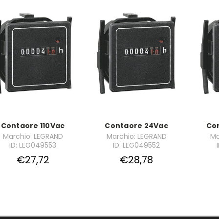
Contaore 110Vac
Contaore 24Vac
Co
Marchio: LEGRAND
Marchio: LEGRAND
Ma
ID: LEG049553
ID: LEG049552
€27,72
€28,78