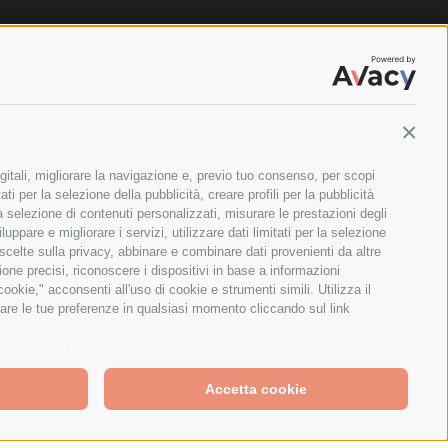
Contin
gitali, migliorare la navigazione e, previo tuo consenso, per scopi
ti per la selezione della pubblicità, creare profili per la pubblicità
 la selezione di contenuti personalizzati, misurare le prestazioni degli
ppare e migliorare i servizi, utilizzare dati limitati per la selezione
 scelte sulla privacy, abbinare e combinare dati provenienti da altre
zione precisi, riconoscere i dispositivi in base a informazioni
okie," acconsenti all'uso di cookie e strumenti simili. Utilizza il
are le tue preferenze in qualsiasi momento cliccando sul link
ILANO - PARTITA IVA E CODICE FISCALE: 08699710961
greeing to the collection of data as described in our
Privacy
Accetta cookie