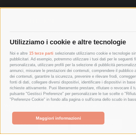
SPEDIZIONI
POLICY
COSTI DI SPEDIZIONE
PRIVACY P
TEMPI DI SPEDIZIONE
COOKIE PO
Utilizziamo i cookie e altre tecnologie
POLITICA DI RESO
PAGAMENTI
Noi e altre
15 terze parti
selezionate utilizziamo cookie e tecnologie simi
pubblicitari. Ad esempio, potremmo utilizzare i tuoi dati per le seguenti fin
personalizzata, utilizzare profili per la selezione di pubblicità personaliz
annunci, misurare le prestazioni dei contenuti, comprendere il pubblico att
dei contenuti, garantire la sicurezza, prevenire e rilevare frodi, corregg
fonti di dati, collegare diversi dispositivi, identificare i dispositivi in 
richieste attivamente. Puoi liberamente prestare, rifiutare o revocare il 
pulsante "Gestisci Preferenze" per personalizzare le tue scelte o "Rifiu
"Preferenze Cookie" in fondo alla pagina o sull'icona dello scudo in bass
SPESA ELETTRICA SOCIETA CONSORTILE A RESPONSABIL
We use cookies (and other similar technologies) to collect data 
Policy
.
Maggiori informazioni
Settings
Reject all
Accept All Cookies