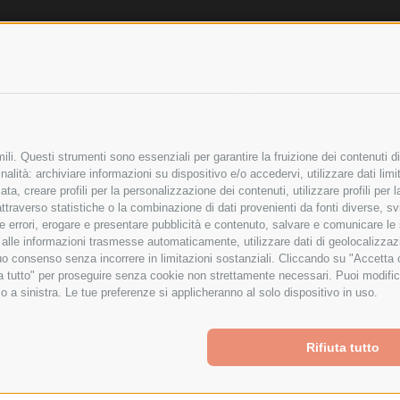
AZIENDA
OLICY
CHI SIAMO
LICY
MARCHI TRATTATI
 SICURI
CONDOMINI
li. Questi strumenti sono essenziali per garantire la fruizione dei contenuti di
alità: archiviare informazioni su dispositivo e/o accedervi, utilizzare dati limita
zata, creare profili per la personalizzazione dei contenuti, utilizzare profili per
raverso statistiche o la combinazione di dati provenienti da fonti diverse, svilu
Bonifico
ere errori, erogare e presentare pubblicità e contenuto, salvare e comunicare le
Bancario
base alle informazioni trasmesse automaticamente, utilizzare dati di geolocalizza
tuo consenso senza incorrere in limitazioni sostanziali. Cliccando su "Accetta co
ta tutto" per proseguire senza cookie non strettamente necessari. Puoi modific
o a sinistra. Le tue preferenze si applicheranno al solo dispositivo in uso.
ITA LIMITATA - VIALE MILANOFIORI, STRADA 4 - PALAZZO A5 20057, ASSAGO M
to improve your shopping experience.
By using our website, you're a
Powered by
BigCommerce
Rifiuta tutto
Created by
Lone Star Templates
© 2026 Spesa Elettrica