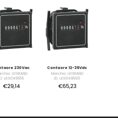
ntaore 230Vac
Contaore 12-36Vdc
rchio: LEGRAND
Marchio: LEGRAND
ID: LEG049555
ID: LEG049560
€29,14
€65,23